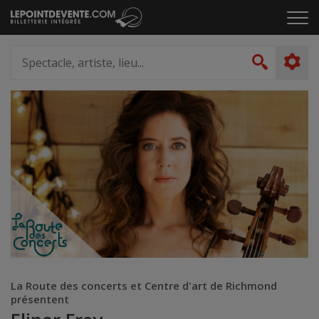
Passer
Cliq
au
pou
contenu
ouvr
Spectacle,
le
artiste,
Recher
men
lieu...
La Route des concerts et Centre d'art de Richmond
présentent