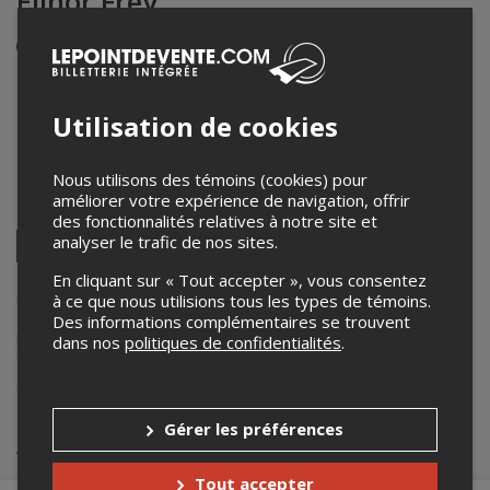
Elinor Frey
Événement en personne
22 février 2026
14h00 – 16h00 / Entrée: 13h00
Utilisation de cookies
Centre d'art de Richmond
1010 rue Principale Nord
,
Richmond
,
QC
,
Canada
Nous utilisons des témoins (cookies) pour
améliorer votre expérience de navigation, offrir
Partagez cet événement
des fonctionnalités relatives à notre site et
Twitter
analyser le trafic de nos sites.
Facebook
Linkedin
Pinterest
Envoyer
En cliquant sur « Tout accepter », vous consentez
par
courriel
à ce que nous utilisions tous les types de témoins.
Lepointdevente.com agit à titre de mandataire pour
La Route des
concerts
dans le cadre de l’affichage en ligne et la vente de billets
Des informations complémentaires se trouvent
pour ses événements.
dans nos
politiques de confidentialités
.
Pour plus d’information à propos de cet événement, veuillez
contacter l’organisateur de l’événement,
La Route des concerts
, à
info@laroutedesconcerts.com
.
Gérer les préférences
Achat de billets
Tout accepter