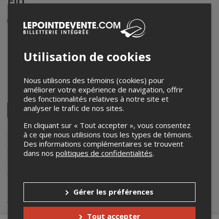
Flö
Événement en personne
14 septembre 2024
20h00 – 22h00 / Entrée: 19h15
Utilisation de cookies
Centre de découverte du milieu marin
41, rue des Pilotes
,
Les Escoumins
,
QC
,
Canada
Nous utilisons des témoins (cookies) pour
améliorer votre expérience de navigation, offrir
Partagez cet événement
des fonctionnalités relatives à notre site et
Twitter
analyser le trafic de nos sites.
Facebook
Linkedin
Pinterest
Envoyer
En cliquant sur « Tout accepter », vous consentez
par
courriel
à ce que nous utilisions tous les types de témoins.
Lepointdevente.com agit à titre de mandataire pour
La Route des
concerts
dans le cadre de l’affichage en ligne et la vente de billets
Des informations complémentaires se trouvent
pour ses événements.
dans nos
politiques de confidentialités
.
Pour plus d’information à propos de cet événement, veuillez
contacter l’organisateur de l’événement,
La Route des concerts
, à
info@laroutedesconcerts.com
.
Gérer les préférences
Achat de billets
Tout accepter