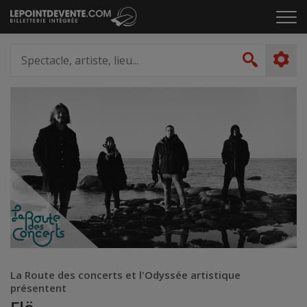
Passer
Cliq
au
pou
contenu
ouvr
Spectacle,
le
artiste,
Recher
men
lieu...
La Route des concerts et l'Odyssée artistique
présentent