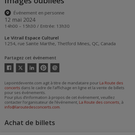
Images oubliées
Événement en personne
12 mai 2024
14h00 – 15h30 / Entrée: 13h30
Le Vitrail Espace Culturel
1254, rue Sainte Marthe
,
Thetford Mines
,
QC
,
Canada
Partagez cet événement
Twitter
Facebook
Linkedin
Pinterest
Envoyer
par
courriel
Lepointdevente.com agit à titre de mandataire pour
La Route des
concerts
dans le cadre de l’affichage en ligne et la vente de billets
pour ses événements.
Pour plus d’information à propos de cet événement, veuillez
contacter l’organisateur de l’événement,
La Route des concerts
, à
info@laroutedesconcerts.com
.
Achat de billets