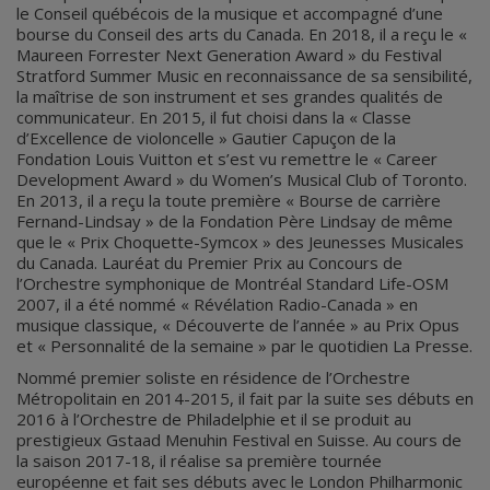
le Conseil québécois de la musique et accompagné d’une
bourse du Conseil des arts du Canada. En 2018, il a reçu le «
Maureen Forrester Next Generation Award » du Festival
Stratford Summer Music en reconnaissance de sa sensibilité,
la maîtrise de son instrument et ses grandes qualités de
communicateur. En 2015, il fut choisi dans la « Classe
d’Excellence de violoncelle » Gautier Capuçon de la
Fondation Louis Vuitton et s’est vu remettre le « Career
Development Award » du Women’s Musical Club of Toronto.
En 2013, il a reçu la toute première « Bourse de carrière
Fernand-Lindsay » de la Fondation Père Lindsay de même
que le « Prix Choquette-Symcox » des Jeunesses Musicales
du Canada. Lauréat du Premier Prix au Concours de
l’Orchestre symphonique de Montréal Standard Life-OSM
2007, il a été nommé « Révélation Radio-Canada » en
musique classique, « Découverte de l’année » au Prix Opus
et « Personnalité de la semaine » par le quotidien La Presse.
Nommé premier soliste en résidence de l’Orchestre
Métropolitain en 2014-2015, il fait par la suite ses débuts en
2016 à l’Orchestre de Philadelphie et il se produit au
prestigieux Gstaad Menuhin Festival en Suisse. Au cours de
la saison 2017-18, il réalise sa première tournée
européenne et fait ses débuts avec le London Philharmonic