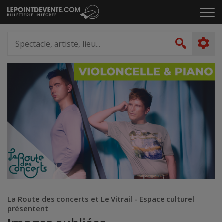
Passer
Cliq
au
pou
contenu
ouvr
Spectacle,
le
artiste,
Recher
men
lieu...
La Route des concerts et Le Vitrail - Espace culturel
présentent