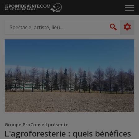
Passer
Cliq
au
pou
contenu
ouvr
Spectacle,
le
artiste,
Recher
men
lieu...
Groupe ProConseil présente
L'agroforesterie : quels bénéfices