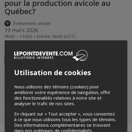
pour la production avicole au
Québec?
Événement virtuel
19 mars 2026
9h00 – 11h00 / Entrée: 8h45 (EDT)
Partagez cet événement
Twitter
Facebook
Linkedin
Pinterest
Envoyer
Utilisation de cookies
par
courriel
Lepointdevente.com agit à titre de mandataire pour
Groupe
ProConseil
dans le cadre de l’affichage en ligne et la vente de billets
pour ses événements.
Nous utilisons des témoins (cookies) pour
Pour plus d’information à propos de cet événement, veuillez
améliorer votre expérience de navigation, offrir
contacter l’organisateur de l’événement,
Groupe ProConseil
, au
des fonctionnalités relatives à notre site et
+1 450-774-2502
.
analyser le trafic de nos sites.
Achat de billets
En cliquant sur « Tout accepter », vous consentez
à ce que nous utilisions tous les types de témoins.
Des informations complémentaires se trouvent
dans nos
politiques de confidentialités
.