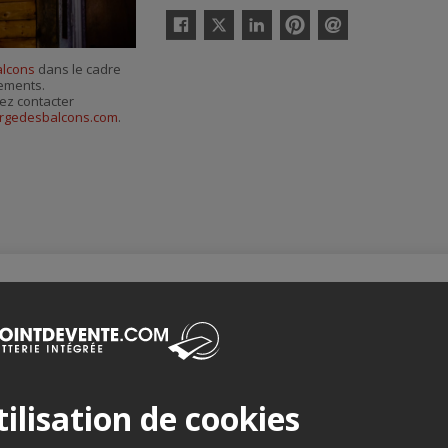
Twitter
Facebook
Linkedin
Pinterest
Envoyer
par
alcons
dans le cadre
courriel
nements.
ez contacter
gedesbalcons.com
.
Merci de confirmer que vous n'êtes pas un robot ci-bas.
ilisation de cookies