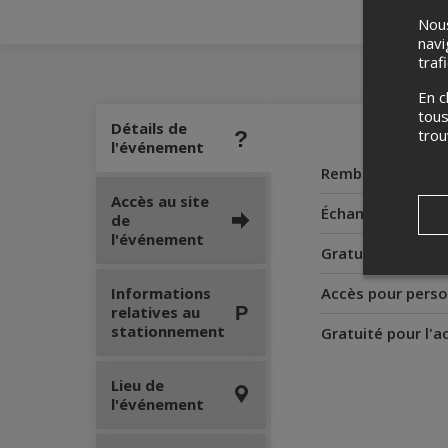
Nous
navi
traf
En c
tous
Détails de
tro
l'événement
Remboursement
Accès au site
Échanges
de
l'événement
Gratuité pour le
Informations
Accès pour perso
relatives au
stationnement
Gratuité pour l'
Lieu de
l'événement