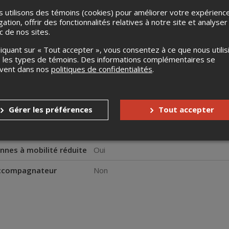
 utilisons des témoins (cookies) pour améliorer votre expérienc
gation, offrir des fonctionnalités relatives à notre site et analyser
ic de nos sites.
liquant sur « Tout accepter », vous consentez à ce que nous utilis
 les types de témoins. Des informations complémentaires se
uvent dans nos
politiques de confidentialités
.
s
Aucun remboursement
Jusqu'à 1 jour avant l'événement
Gérer les préférences
Tout accepter
s enfants
Gratuit pour les 14 ans et moins
nnes à mobilité réduite
Oui
accompagnateur
Non