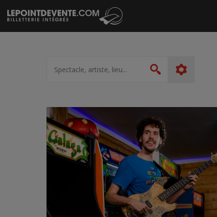
Passer
au
contenu
Spectacle,
artiste,
Rechercher
lieu...