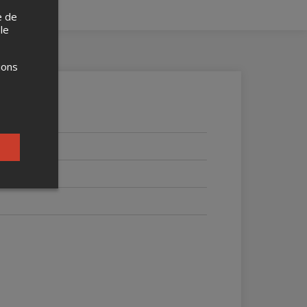
e de
 le
ions