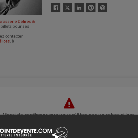
Twitter
Facebook
Linkedin
Pinterest
Envoyer
par
brasserie Délires &
courriel
 billets pour ses
ez contacter
élices
, à
Merci de confirmer que vous n'êtes pas un robot ci-bas.