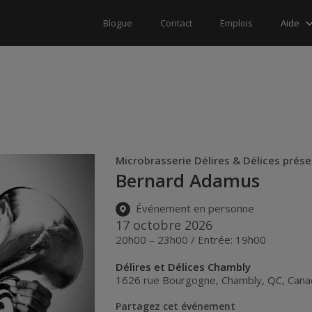
Aide
Blogue
Contact
Emplois
Microbrasserie Délires & Délices prés
Bernard Adamus
Événement en personne
17 octobre 2026
20h00 – 23h00 / Entrée: 19h00
Délires et Délices Chambly
1626 rue Bourgogne
,
Chambly
,
QC
,
Cana
Partagez cet événement