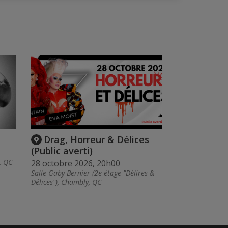
Drag, Horreur & Délices
(Public averti)
, QC
28 octobre 2026, 20h00
Salle Gaby Bernier (2e étage "Délires &
Délices"), Chambly, QC