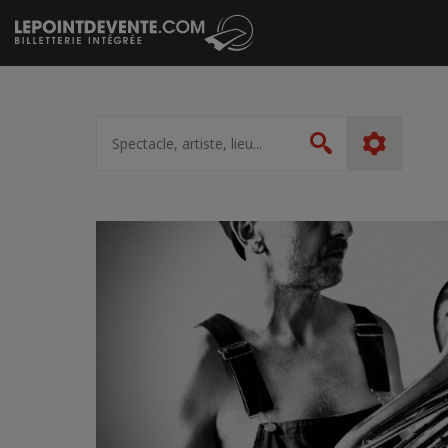
Passer
au
contenu
Spectacle,
artiste,
Rechercher
lieu...