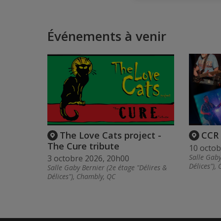
Événements à venir
The Love Cats project -
CCR 
The Cure tribute
10 octob
Salle Gaby
3 octobre 2026, 20h00
Délices"),
Salle Gaby Bernier (2e étage "Délires &
Délices"), Chambly, QC