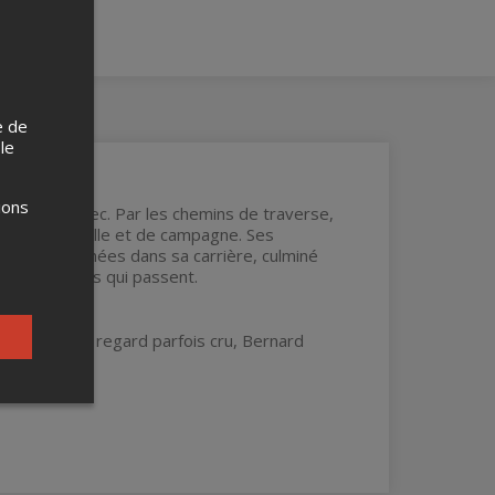
e de
 le
ions
ées au Québec. Par les chemins de traverse,
e blues, de ville et de campagne. Ses
prix et trophées dans sa carrière, culminé
gré les années qui passent.
e intime, un regard parfois cru, Bernard
s à l'huile.