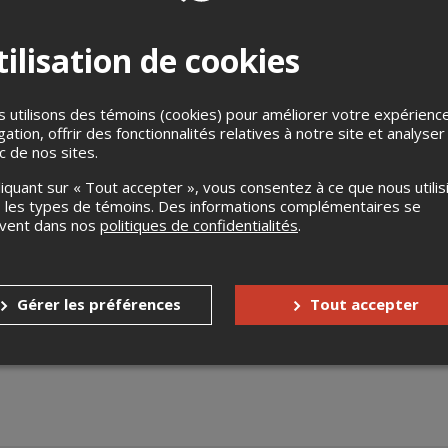
ilisation de cookies
 utilisons des témoins (cookies) pour améliorer votre expérienc
gation, offrir des fonctionnalités relatives à notre site et analyser
ic de nos sites.
liquant sur « Tout accepter », vous consentez à ce que nous utilis
 vive, Bernard Adamus roule sa bosse depuis une douzaine d’ann
 les types de témoins. Des informations complémentaires se
ands vents, il chante une chanson sincère et personnelle teintée d
uvent dans nos
politiques de confidentialités
.
.s sont au cœur de son travail expiatoire. Ayant gagné nombreux 
acles, il offre une présence sur scène rassurante et fraîche mal
Gérer les préférences
Tout accepter
vage, libre et naturel, c’est à chacun ses tourments. Une débauch
 à sa manière. Le 29 février dernier, il lançait un 5e opus, Chanson