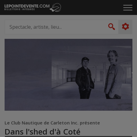
Passer
Cliq
au
pou
contenu
ouvr
Spectacle,
le
artiste,
Recher
men
lieu...
Le Club Nautique de Carleton Inc. présente
Dans l'shed d'à Coté