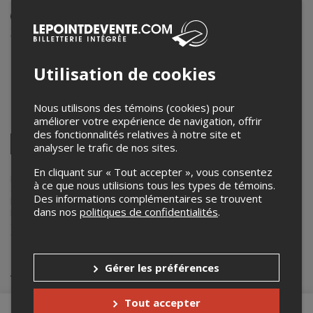
Événement en personne
31 juillet 2025
20h00 – 22h30 / Entrée: 19h00
Utilisation de cookies
Le Club Nautique de Carleton
183 Rue du Quai
,
Carleton-sur-Mer
,
QC
,
Canada
Nous utilisons des témoins (cookies) pour
améliorer votre expérience de navigation, offrir
Partagez cet événement
des fonctionnalités relatives à notre site et
Twitter
analyser le trafic de nos sites.
Facebook
Linkedin
Pinterest
Envoyer
par
En cliquant sur « Tout accepter », vous consentez
courriel
Lepointdevente.com agit à titre de mandataire pour
Le Club Nautique
à ce que nous utilisions tous les types de témoins.
de Carleton Inc.
dans le cadre de l’affichage en ligne et la vente de
Des informations complémentaires se trouvent
billets pour ses événements.
dans nos
politiques de confidentialités
.
Pour plus d’information à propos de cet événement, veuillez
contacter l’organisateur de l’événement,
Le Club Nautique de
Carleton Inc.
, à
clubnautiquecarletonsurmer@gmail.com
.
Achat de billets
Gérer les préférences
Tout accepter