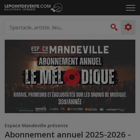
Passer
Cliq
au
pou
contenu
ouvr
Spectacle,
le
artiste,
Recher
men
lieu...
Espace Mandeville présente
Abonnement annuel 2025-2026 -