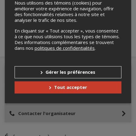
Nous utilisons des témoins (cookies) pour
améliorer votre expérience de navigation, offrir
Merci de confirmer que vous n'êtes pas un
des fonctionnalités relatives à notre site et
robot ci-bas.
analyser le trafic de nos sites.
En cliquant sur « Tout accepter », vous consentez
à ce que nous utilisions tous les types de témoins.
Des informations complémentaires se trouvent
dans nos
politiques de confidentialités
.
Gérer les préférences
Détails de l'événement
Tout accepter
Lieu de l'événement
Contacter l'organisateur