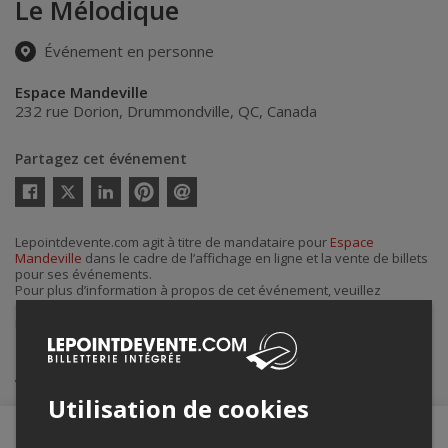
Le Mélodique
Événement en personne
Espace Mandeville
232 rue Dorion
,
Drummondville
,
QC
,
Canada
Partagez cet événement
Twitter
Facebook
Linkedin
Pinterest
Envoyer
par
courriel
Lepointdevente.com agit à titre de mandataire pour
Espace
Mandeville
dans le cadre de l’affichage en ligne et la vente de billets
pour ses événements.
Pour plus d’information à propos de cet événement, veuillez
contacter l’organisateur de l’événement,
Espace Mandeville
, à
info@espacemandeville.ca
.
Achat de billets
Utilisation de cookies