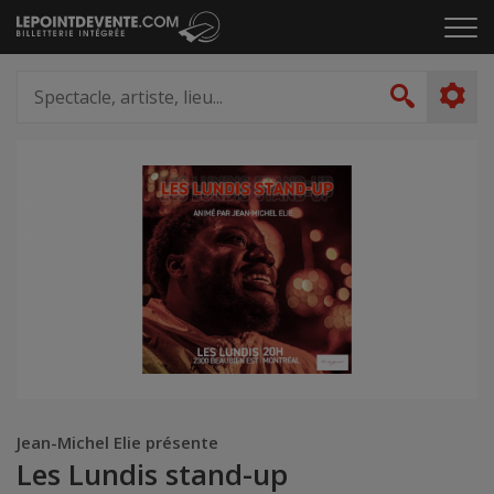
Passer
Cliq
au
pou
contenu
ouvr
Spectacle,
le
artiste,
Recher
men
lieu...
Jean-Michel Elie présente
Les Lundis stand-up