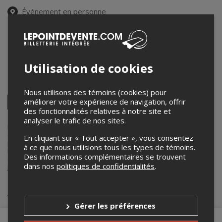
Événement en personne
18 novembre 2024
20h00 – 21h30 / Entrée: 19h00
BAR CHEZ ROGER
2300 RUE BEAUBIEN E
,
MONTRÉAL
,
QC
,
Canada
Utilisation de cookies
Partagez cet événement
Nous utilisons des témoins (cookies) pour
Twitter
améliorer votre expérience de navigation, offrir
des fonctionnalités relatives à notre site et
Facebook
Linkedin
Pinterest
Envoyer
par
analyser le trafic de nos sites.
courriel
Lepointdevente.com agit à titre de mandataire pour
Productions
Goat inc.
dans le cadre de l’affichage en ligne et la vente de billets
En cliquant sur « Tout accepter », vous consentez
pour ses événements.
à ce que nous utilisions tous les types de témoins.
Pour plus d’information à propos de cet événement, veuillez
Des informations complémentaires se trouvent
contacter l’organisateur de l’événement,
Productions Goat inc.
, à
dans nos
politiques de confidentialités
.
jmjuniorelie@gmail.com
.
Achat de billets
Gérer les préférences