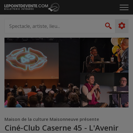
Passer
Cliq
au
pou
contenu
ouvr
Spectacle,
le
artiste,
Recher
men
lieu...
Maison de la culture Maisonneuve présente
Ciné-Club Caserne 45 - L'Avenir