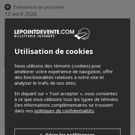
Événement en personne
13 avril 2026
19h00 – 21h00 / Entrée: 18h00
Maison de la culture Maisonneuve
4200, rue Ontario est
,
Montréal
,
QC
,
Canada
Utilisation de cookies
Partagez cet événement
Twitter
Nous utilisons des témoins (cookies) pour
Facebook
Linkedin
Pinterest
Envoyer
améliorer votre expérience de navigation, offrir
par
courriel
des fonctionnalités relatives à notre site et
Lepointdevente.com agit à titre de mandataire pour
Maison de la
culture Maisonneuve
dans le cadre de l’affichage en ligne et la vente
analyser le trafic de nos sites.
de billets pour ses événements.
Pour plus d’information à propos de cet événement, veuillez
En cliquant sur « Tout accepter », vous consentez
contacter l’organisateur de l’événement,
Maison de la culture
à ce que nous utilisions tous les types de témoins.
Maisonneuve
, à
mc.maisonneuve@montreal.ca
.
Des informations complémentaires se trouvent
dans nos
politiques de confidentialités
.
Achat de billets
Gérer les préférences