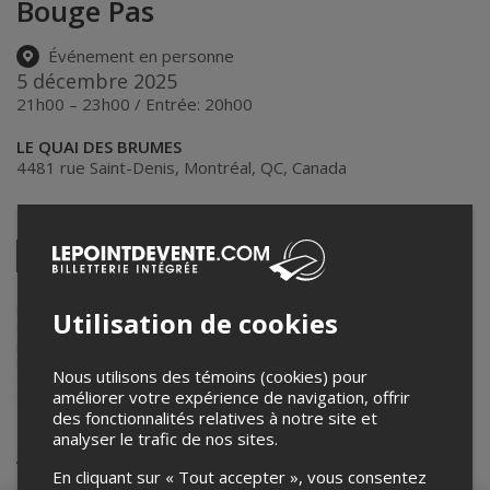
Bouge Pas
Événement en personne
5 décembre 2025
21h00 – 23h00 / Entrée: 20h00
LE QUAI DES BRUMES
4481 rue Saint-Denis
,
Montréal
,
QC
,
Canada
Partagez cet événement
Twitter
Facebook
Linkedin
Pinterest
Envoyer
par
courriel
Lepointdevente.com agit à titre de mandataire pour
Quai des
Utilisation de cookies
Brumes
dans le cadre de l’affichage en ligne et la vente de billets
pour ses événements.
Pour plus d’information à propos de cet événement, veuillez
Nous utilisons des témoins (cookies) pour
contacter l’organisateur de l’événement,
Quai des Brumes
, à
améliorer votre expérience de navigation, offrir
quaidesbrumes514@gmail.com
.
des fonctionnalités relatives à notre site et
analyser le trafic de nos sites.
Achat de billets
En cliquant sur « Tout accepter », vous consentez