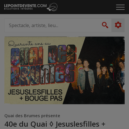
Passer
Cliq
au
pou
contenu
ouvr
Spectacle,
le
artiste,
Recher
men
lieu...
Quai des Brumes présente
40e du Quai ◊ Jesuslesfilles +