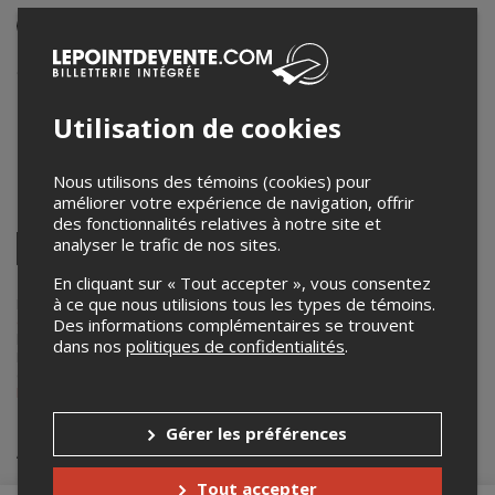
Événement en personne
15 novembre 2025
9h00 – 21h30 / Entrée: 8h30
Centre Multifonctionnel Francine-Gadbois
Utilisation de cookies
1075, Lionel-Daunais, Boucherville, Québec, J4B 8N5
,
Boucherville
,
QC
,
Canada
Nous utilisons des témoins (cookies) pour
améliorer votre expérience de navigation, offrir
Partagez cet événement
des fonctionnalités relatives à notre site et
Twitter
analyser le trafic de nos sites.
Facebook
Linkedin
Pinterest
Envoyer
En cliquant sur « Tout accepter », vous consentez
par
courriel
à ce que nous utilisions tous les types de témoins.
Lepointdevente.com agit à titre de mandataire pour
École de Danse
de Boucherville
dans le cadre de l’affichage en ligne et la vente de
Des informations complémentaires se trouvent
billets pour ses événements.
dans nos
politiques de confidentialités
.
Pour plus d’information à propos de cet événement, veuillez
contacter l’organisateur de l’événement,
École de Danse de
Boucherville
, à
info@danseboucherville.ca
.
Gérer les préférences
Achat de billets
Tout accepter