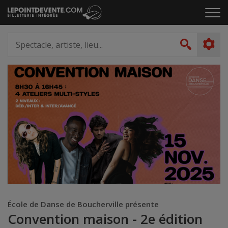
Passer
Cliq
au
pou
contenu
ouvr
Spectacle,
le
artiste,
Recher
men
lieu...
École de Danse de Boucherville présente
Convention maison - 2e édition