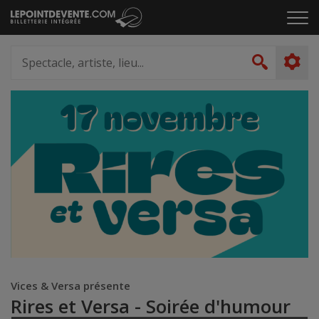
Passer
Cliq
au
pou
contenu
ouvr
Spectacle,
le
artiste,
Recher
men
lieu...
Vices & Versa présente
Rires et Versa - Soirée d'humour