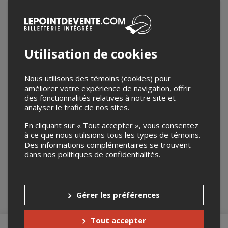
Événement en personne
17 novembre 2025
19h30 – 21h00 / Entrée: 19h00
Utilisation de cookies
Vices & Versa
6631 boulevard Saint-Laurent
,
Montréal
,
QC
,
Canada
Nous utilisons des témoins (cookies) pour
améliorer votre expérience de navigation, offrir
Partagez cet événement
des fonctionnalités relatives à notre site et
Twitter
analyser le trafic de nos sites.
Facebook
Linkedin
Pinterest
Envoyer
par
En cliquant sur « Tout accepter », vous consentez
courriel
Lepointdevente.com agit à titre de mandataire pour
Julie Fortin
dans
à ce que nous utilisions tous les types de témoins.
le cadre de l’affichage en ligne et la vente de billets pour ses
Des informations complémentaires se trouvent
événements.
dans nos
politiques de confidentialités
.
Pour plus d’information à propos de cet événement, veuillez
contacter l’organisateur de l’événement,
Julie Fortin
, à
fortinjulie@outlook.com
.
Achat de billets
Gérer les préférences
Tout accepter