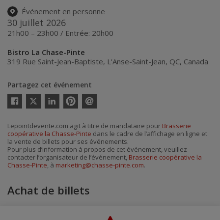
Événement en personne
30 juillet 2026
21h00 – 23h00 / Entrée: 20h00
Bistro La Chase-Pinte
319 Rue Saint-Jean-Baptiste
,
L'Anse-Saint-Jean
,
QC
,
Canada
Partagez cet événement
Twitter
Facebook
Linkedin
Pinterest
Envoyer
par
courriel
Lepointdevente.com agit à titre de mandataire pour
Brasserie
coopérative la Chasse-Pinte
dans le cadre de l’affichage en ligne et
la vente de billets pour ses événements.
Pour plus d’information à propos de cet événement, veuillez
contacter l’organisateur de l’événement,
Brasserie coopérative la
Chasse-Pinte
, à
marketing@chasse-pinte.com
.
Achat de billets