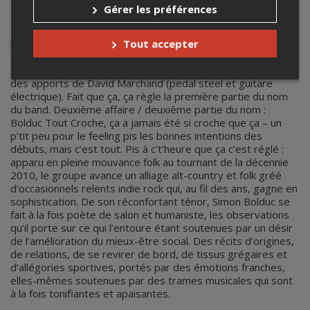
Bolduc tout croche
Gérer les préférences
Première affaire : Bolduc Tout Croche, c’est pas juste une
Tout accepter
personne – c’est un band formé de l’éponyme Simon Bolduc
(guitare et voix), de Marc-Antoine Sévégny (batterie) et
d’Andrea Mercier (basse et voix), aimablement augmenté
des apports de David Marchand (pedal steel et guitare
électrique). Fait que ça, ça règle la première partie du nom
du band. Deuxième affaire / deuxième partie du nom :
Bolduc Tout Croche, ça a jamais été si croche que ça – un
p’tit peu pour le feeling pis les bonnes intentions des
débuts, mais c’est tout. Pis à c’t’heure que ça c’est réglé :
apparu en pleine mouvance folk au tournant de la décennie
2010, le groupe avance un alliage alt-country et folk gréé
d’occasionnels relents indie rock qui, au fil des ans, gagne en
sophistication. De son réconfortant ténor, Simon Bolduc se
fait à la fois poète de salon et humaniste, les observations
qu’il porte sur ce qui l’entoure étant soutenues par un désir
de l’amélioration du mieux-être social. Des récits d’origines,
de relations, de se revirer de bord, de tissus grégaires et
d’allégories sportives, portés par des émotions franches,
elles-mêmes soutenues par des trames musicales qui sont
à la fois tonifiantes et apaisantes.