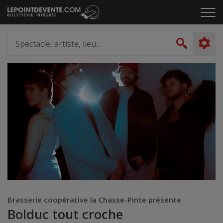
Passer
Cliq
au
pou
contenu
ouvr
Spectacle,
le
artiste,
Recher
men
lieu...
Brasserie coopérative la Chasse-Pinte présente
Bolduc tout croche