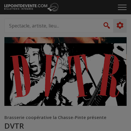
Passer
Cliq
au
pou
contenu
ouvr
Spectacle,
le
artiste,
Recher
men
lieu...
Brasserie coopérative la Chasse-Pinte présente
DVTR