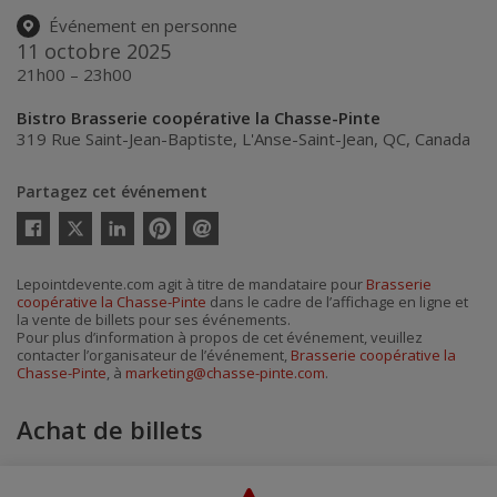
Événement en personne
11 octobre 2025
21h00 – 23h00
Bistro Brasserie coopérative la Chasse-Pinte
319 Rue Saint-Jean-Baptiste
,
L'Anse-Saint-Jean
,
QC
,
Canada
Partagez cet événement
Twitter
Facebook
Linkedin
Pinterest
Envoyer
par
courriel
Lepointdevente.com agit à titre de mandataire pour
Brasserie
coopérative la Chasse-Pinte
dans le cadre de l’affichage en ligne et
la vente de billets pour ses événements.
Pour plus d’information à propos de cet événement, veuillez
contacter l’organisateur de l’événement,
Brasserie coopérative la
Chasse-Pinte
, à
marketing@chasse-pinte.com
.
Achat de billets