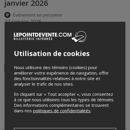
janvier 2026
Événement en personne
27 janvier 2026
19h30 – 22h00 / Entrée: 18h00
microbrasserie La Veillée
1 Rue Principale Est
,
Sainte-Agathe-des-Monts
,
QC
,
Canada
Utilisation de cookies
Partagez cet événement
Twitter
Nous utilisons des témoins (cookies) pour
améliorer votre expérience de navigation, offrir
Facebook
Linkedin
Pinterest
Envoyer
des fonctionnalités relatives à notre site et
par
courriel
Lepointdevente.com agit à titre de mandataire pour
Microbrasserie
analyser le trafic de nos sites.
La Veillée
dans le cadre de l’affichage en ligne et la vente de billets
pour ses événements.
En cliquant sur « Tout accepter », vous consentez
Pour plus d’information à propos de cet événement, veuillez
à ce que nous utilisions tous les types de témoins.
contacter l’organisateur de l’événement,
Microbrasserie La Veillée
, à
Des informations complémentaires se trouvent
alexia@microlaveillee.com
.
dans nos
politiques de confidentialités
.
Achat de billets