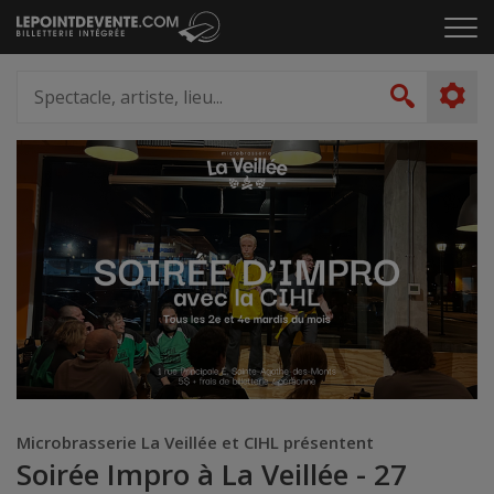
Passer
Cliq
au
pou
contenu
ouvr
Spectacle,
le
artiste,
Recher
men
lieu...
Microbrasserie La Veillée et CIHL présentent
Soirée Impro à La Veillée - 27