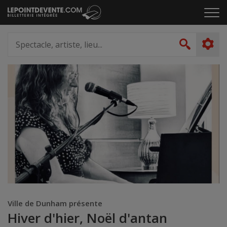
Passer
Cliq
au
pou
contenu
ouvr
Spectacle,
le
artiste,
Recher
men
lieu...
Ville de Dunham présente
Hiver d'hier, Noël d'antan