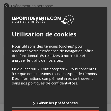
Événement en personne
6 décembre 2025
19h30 – 21h00 / Entrée: 19h00
Bibliothèque de Dunham
3638 rue Principale
,
Dunham
,
QC
,
Canada
Utilisation de cookies
Partagez cet événement
Nous utilisons des témoins (cookies) pour
Twitter
améliorer votre expérience de navigation, offrir
des fonctionnalités relatives à notre site et
Facebook
Linkedin
Pinterest
Envoyer
par
analyser le trafic de nos sites.
courriel
Lepointdevente.com agit à titre de mandataire pour
Ville de Dunham
dans le cadre de l’affichage en ligne et la vente de billets pour ses
En cliquant sur « Tout accepter », vous consentez
événements.
à ce que nous utilisions tous les types de témoins.
Pour plus d’information à propos de cet événement, veuillez
Des informations complémentaires se trouvent
contacter l’organisateur de l’événement,
Ville de Dunham
, à
dans nos
politiques de confidentialités
.
art@ville.dunham.qc.ca
.
Achat de billets
Gérer les préférences