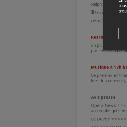
En c
Ralph Vaughan-Will
tous
tro
⏳
Le concert sera d
Les places sont attr
Restaurant
En plus de votre 
par les chefs re
Musique à 17h à 
Le premier et troi
lors des concerts,
Avis presse
Opera News ⭐⭐⭐⭐⭐ 
accomplie qui sem
Le Devoir ⭐⭐⭐⭐⭐ Me