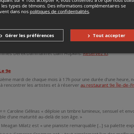
liquant sur « Tout accepter », vous consentez à ce que nous utilis
iams – Quintette pour piano, violon, alto, violoncelle et contreb
 les types de témoins. Des informations complémentaires se
uvent dans nos
politiques de confidentialités
.
'une durée d'environ 60 minutes.
ibuées selon l'ordre d'arrivée.
Gérer les préférences
Tout accepter
concert, vous pouvez faire une réservation pour souper au
restau
nommés Derek Dammann et Liam Hopkins.
Réservez ici
.
Le 9e
sième mardi de chaque mois à 17h pour une durée d'une heure, nou
 à rencontrer les artistes et à réserver
au restaurant 9e Île-de-F
Caroline Gélinas « déploie un timbre lumineux, sensuel et envo
ble d'une maturité au-delà de son âge. »
agan Milatz est « une pianiste remarquable [...] sa palette exp