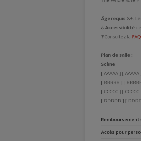
The WholeNote ⭐⭐⭐
Âge requis
: 8+. 
♿
Accessibilité
: c
❓ Consultez la
FAQ
Plan de salle :
Scène
[ AAAAA ] [ AAAAA 
[ BBBBB ] [ BBBBB
[ CCCCC ] [ CCCCC 
[ DDDDD ] [ DDDD
Remboursement
Accès pour perso