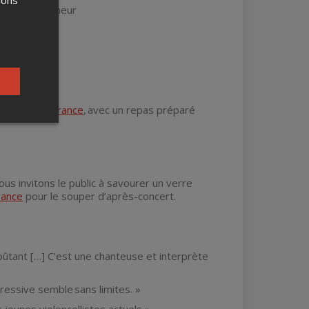
ions
asse en do mineur
rant Ile-de-France
, avec un repas préparé
s invitons le public à savourer un verre
rance
pour le souper d’après-concert.
ûtant […] C'est une chanteuse et interprète
ressive semble sans limites. »