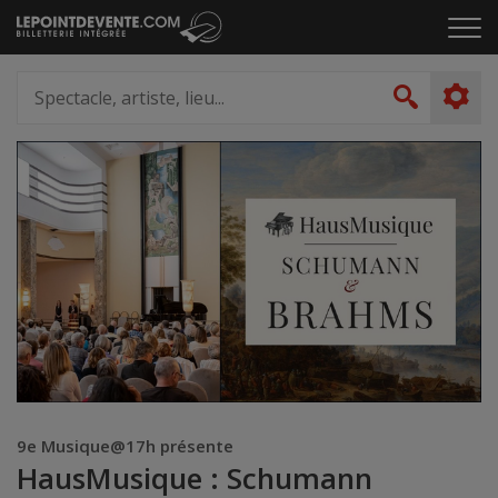
Passer
Cliq
au
pou
contenu
ouvr
Spectacle,
le
artiste,
Recher
men
lieu...
9e Musique@17h présente
HausMusique : Schumann