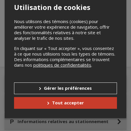
Utilisation de cookies
Nous utilisons des témoins (cookies) pour
Merci de confirmer que vous n'êtes pas un
améliorer votre expérience de navigation, offrir
robot ci-bas.
des fonctionnalités relatives à notre site et
analyser le trafic de nos sites.
En cliquant sur « Tout accepter », vous consentez
à ce que nous utilisions tous les types de témoins.
Des informations complémentaires se trouvent
dans nos
politiques de confidentialités
.
Détails de l'événement
Gérer les préférences
Tout accepter
Accès au site de l'événement
Informations relatives au stationnement