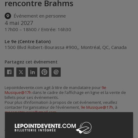
rencontre Brahms
Événement en personne
4 mai 2027
17h00 – 18h00 / Entrée: 16h30
Le 9e (Centre Eaton)
1500 Blvd Robert-Bourassa #900,
,
Montréal
,
QC
,
Canada
Partagez cet événement
Twitter
Facebook
Linkedin
Pinterest
Envoyer
par
courriel
Lepointdevente.com agit à titre de mandataire pour
9e
Musique@17h
dans le cadre de l’affichage en ligne et la vente de
billets pour ses événements.
Pour plus d’information à propos de cet événement, veuillez
contacter l’organisateur de l’événement,
9e Musique@17h
, à
mecenatmusica@gmail.com
.
Achat de billets