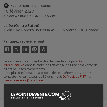
Événement en personne
16 février 2027
17h00 – 18h00 / Entrée: 16h30
Le 9e (Centre Eaton)
1500 Blvd Robert-Bourassa #900,
,
Montréal
,
QC
,
Canada
Partagez cet événement
Twitter
Facebook
Linkedin
Pinterest
Envoyer
par
courriel
Lepointdevente.com agit à titre de mandataire pour
9e
Musique@17h
dans le cadre de l’affichage en ligne et la vente de
billets pour ses événements.
Pour plus d’information à propos de cet événement, veuillez
contacter l’organisateur de l’événement,
9e Musique@17h
, à
mecenatmusica@gmail.com
.
Achat de billets