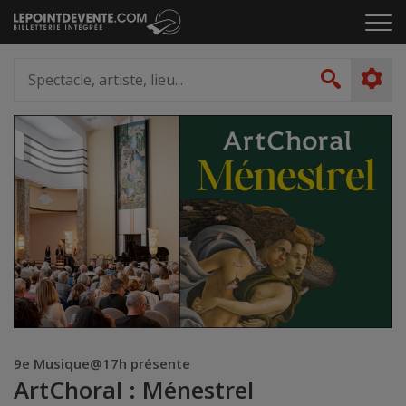
Passer
Cliq
au
pou
contenu
ouvr
Spectacle,
le
artiste,
Recher
men
lieu...
9e Musique@17h présente
ArtChoral : Ménestrel