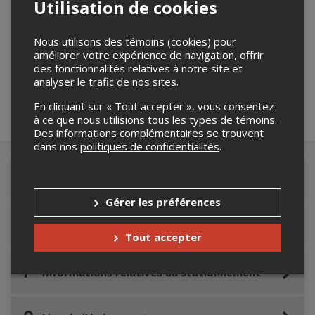
Utilisation de cookies
Merci de confirmer que vous n'êtes pas un
Nous utilisons des témoins (cookies) pour
robot ci-bas.
améliorer votre expérience de navigation, offrir
des fonctionnalités relatives à notre site et
analyser le trafic de nos sites.
En cliquant sur « Tout accepter », vous consentez
à ce que nous utilisions tous les types de témoins.
Des informations complémentaires se trouvent
dans nos
politiques de confidentialités
.
Détails de l'événement
Gérer les préférences
Accès au site de l'événement
Tout accepter
Informations relatives au stationnement