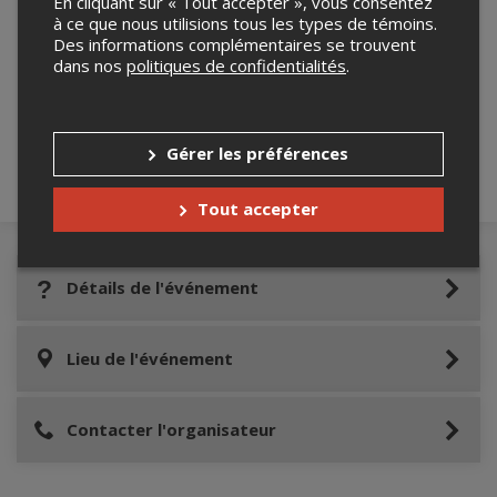
En cliquant sur « Tout accepter », vous consentez
à ce que nous utilisions tous les types de témoins.
Des informations complémentaires se trouvent
Merci de confirmer que vous n'êtes pas un
dans nos
politiques de confidentialités
.
robot ci-bas.
Gérer les préférences
Tout accepter
Détails de l'événement
Lieu de l'événement
Contacter l'organisateur