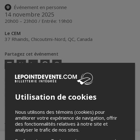
Événement en personne
14 novembre 2025
20h00 – 23h00 / Entrée: 19h00
Le CEM
37 Rhainds
,
Chicoutimi-Nord
,
QC
,
Canada
Partagez cet événement
Twitter
Facebook
Linkedin
Pinterest
Envoyer
par
courriel
Lepointdevente.com agit à titre de mandataire pour
SAGUIT le
festival de Guitares de Saguenay
dans le cadre de l’affichage en
ligne et la vente de billets pour ses événements.
Utilisation de cookies
Pour plus d’information à propos de cet événement, veuillez
contacter l’organisateur de l’événement,
SAGUIT le festival de
Guitares de Saguenay
, à
info@saguit.com
.
Nous utilisons des témoins (cookies) pour
améliorer votre expérience de navigation, offrir
Achat de billets
des fonctionnalités relatives à notre site et
analyser le trafic de nos sites.