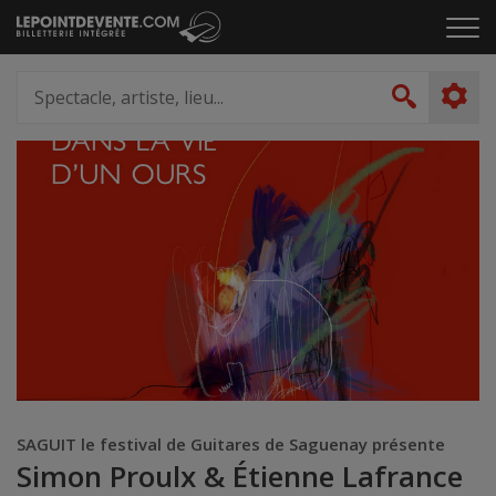
Passer
Cliq
au
pou
contenu
ouvr
Spectacle,
le
artiste,
Recher
men
lieu...
SAGUIT le festival de Guitares de Saguenay présente
Simon Proulx & Étienne Lafrance