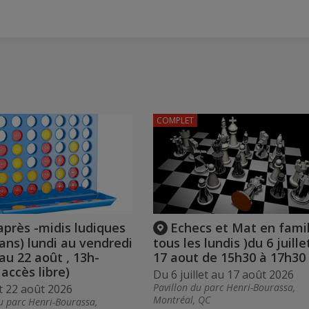
COMPLET
après -midis ludiques
Echecs et Mat en famil
 ans) lundi au vendredi
tous les lundis )du 6 juille
 au 22 août , 13h-
17 aout de 15h30 à 17h30
 accès libre)
Du 6 juillet au 17 août 2026
Pavillon du parc Henri-Bourassa,
et 22 août 2026
Montréal, QC
u parc Henri-Bourassa,