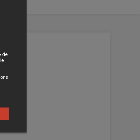
e de
 le
ions