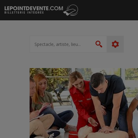
Passer
au
contenu
Spectacle,
artiste,
Rechercher
lieu...