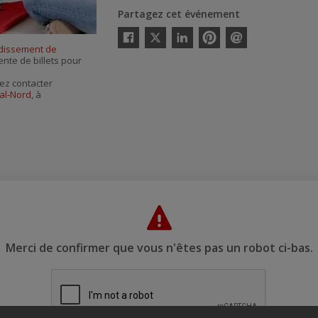
Partagez cet événement
Twitter
dissement de
Facebook
Linkedin
Pinterest
Envoyer
ente de billets pour
par
courriel
ez contacter
al-Nord
, à
Merci de confirmer que vous n'êtes pas un robot ci-bas.