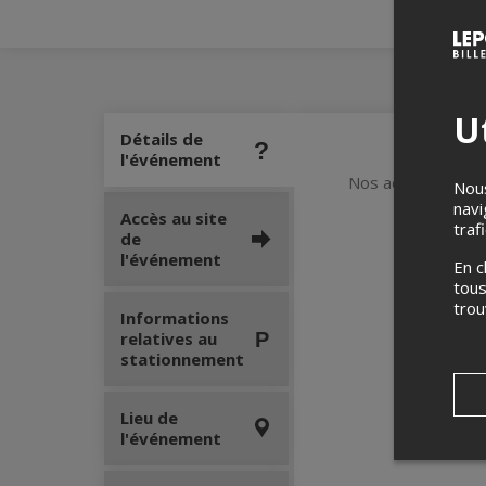
Ut
Détails de
l'événement
Nos ados apprenne
Nous
navi
Accès au site
traf
de
l'événement
En c
tous
tro
Informations
relatives au
stationnement
Lieu de
l'événement