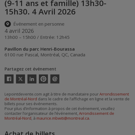
(9-11 ans et famille) 13h30-
15h30. 4 Avril 2026
Événement en personne
4 avril 2026
13h00 – 15h00 / Entrée: 12h45
Pavillon du parc Henri-Bourassa
6100 rue Pascal
,
Montréal
,
QC
,
Canada
Partagez cet événement
Twitter
Facebook
Linkedin
Pinterest
Envoyer
par
courriel
Lepointdevente.com agit à titre de mandataire pour
Arrondissement
de Montréal-Nord
dans le cadre de l’affichage en ligne et la vente de
billets pour ses événements.
Pour plus d’information à propos de cet événement, veuillez
contacter l’organisateur de l’événement,
Arrondissement de
Montréal-Nord
, à
maurice.mbwiti@montreal.ca
.
Achat de billets