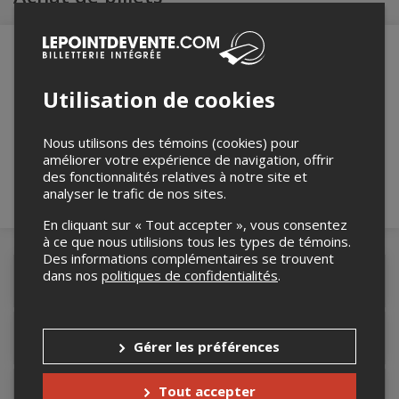
Utilisation de cookies
Merci de confirmer que vous n'êtes pas un
robot ci-bas.
Nous utilisons des témoins (cookies) pour
améliorer votre expérience de navigation, offrir
des fonctionnalités relatives à notre site et
analyser le trafic de nos sites.
En cliquant sur « Tout accepter », vous consentez
à ce que nous utilisions tous les types de témoins.
Des informations complémentaires se trouvent
dans nos
politiques de confidentialités
.
Détails de l'événement
Accès au site de l'événement
Gérer les préférences
Tout accepter
Informations relatives au stationnement