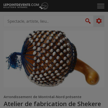
Passer
Cliq
au
pou
contenu
ouvr
Spectacle,
le
artiste,
Recher
men
lieu...
Arrondissement de Montréal-Nord présente
Atelier de fabrication de Shekere