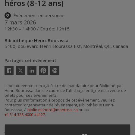
héros (8-12 ans)
Événement en personne
7 mars 2026
12h30 – 14h00 / Entrée: 12h15
Bibliothèque Henri-Bourassa
5400, boulevard Henri-Bourassa Est
,
Montréal
,
QC
,
Canada
Partagez cet événement
Twitter
Facebook
Linkedin
Pinterest
Envoyer
par
courriel
Lepointdevente.com agit à titre de mandataire pour Bibliothèque
Henri-Bourassa dans le cadre de l’affichage en ligne et la vente de
billets pour ses événements.
Pour plus d’information à propos de cet événement, veuillez
contacter l’organisateur de l’événement, Bibliothèque Henri-
Bourassa, à
biblio.mtlnord@montreal.ca
ou au
+1 514-328-4000 #4127
.
Achat de billets