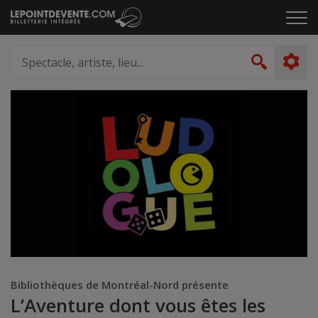
Passer
Cliq
au
pou
contenu
ouvr
Spectacle,
le
artiste,
Recher
men
lieu...
Bibliothèques de Montréal-Nord présente
L’Aventure dont vous êtes les