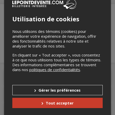
Utilisation de cookies
Merci de confirmer que vous n'êtes pas un
robot ci-bas.
Nous utilisons des témoins (cookies) pour
améliorer votre expérience de navigation, offrir
des fonctionnalités relatives à notre site et
analyser le trafic de nos sites.
En cliquant sur « Tout accepter », vous consentez
à ce que nous utilisions tous les types de témoins.
Des informations complémentaires se trouvent
dans nos
politiques de confidentialités
.
Détails de l'événement
Gérer les préférences
Accès au site de l'événement
Tout accepter
Lieu de l'événement