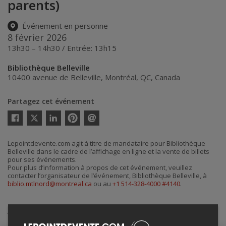
parents)
Événement en personne
8 février 2026
13h30 – 14h30 / Entrée: 13h15
Bibliothèque Belleville
10400 avenue de Belleville
,
Montréal
,
QC
,
Canada
Partagez cet événement
Twitter
Facebook
Linkedin
Pinterest
Envoyer
par
courriel
Lepointdevente.com agit à titre de mandataire pour Bibliothèque
Belleville dans le cadre de l’affichage en ligne et la vente de billets
pour ses événements.
Pour plus d’information à propos de cet événement, veuillez
contacter l’organisateur de l’événement, Bibliothèque Belleville, à
biblio.mtlnord@montreal.ca
ou au
+1 514-328-4000 #4140
.
Achat de billets