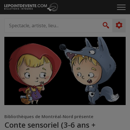
Passer
Cliq
au
pou
contenu
ouvr
Spectacle,
le
artiste,
Recher
men
lieu...
Bibliothèques de Montréal-Nord présente
Conte sensoriel (3-6 ans +