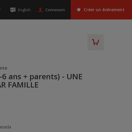
Connexion
English
Créer un événement
ente
-6 ans + parents) - UNE
AR FAMILLE
anada