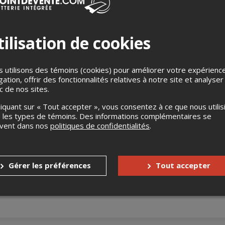
ilisation de cookies
 utilisons des témoins (cookies) pour améliorer votre expérienc
gation, offrir des fonctionnalités relatives à notre site et analyser
Biblio-jeux, Caroline Angers, orthophoniste, sera présente pour
ic de nos sites.
s jeux (grande collection de jeux sur place). En jouant avec leur en
langage et de la communication de leur enfant.
liquant sur « Tout accepter », vous consentez à ce que nous utilis
 les types de témoins. Des informations complémentaires se
uvent dans nos
politiques de confidentialités
.
-Jean-Piere
bre, 18 octobre, 15 novembre, 13 décembre, 10h à 12h.
Gérer les préférences
Tout accepter
nnes à mobilité réduite
Oui