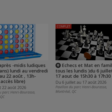
COMPLET
après -midis ludiques
Echecs et Mat en famil
 ans) lundi au vendredi
tous les lundis )du 6 juille
 au 22 août , 13h-
17 aout de 15h30 à 17h30
 accès libre)
Du 6 juillet au 17 août 2026
Pavillon du parc Henri-Bourassa,
et 22 août 2026
Montréal, QC
u parc Henri-Bourassa,
 QC