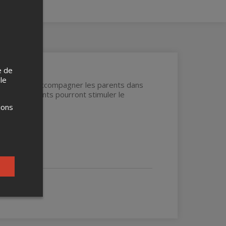
e de
 le
 soutenir et accompagner les parents dans
fant, les parents pourront stimuler le
ions