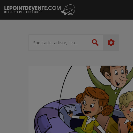
Passer
au
contenu
Spectacle,
artiste,
Rechercher
lieu...