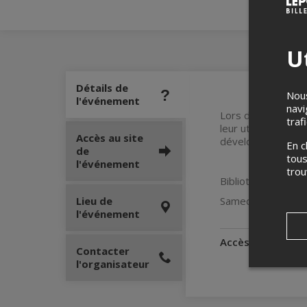
Ut
Détails de
Nous
l'événement
navi
Lors des séances 
traf
leur utilisation de
Accès au site
développement du 
En c
de
tous
l'événement
tro
Bibliothèque Julio
Lieu de
Samedi 20 septem
l'événement
Accès pour perso
Contacter
l'organisateur