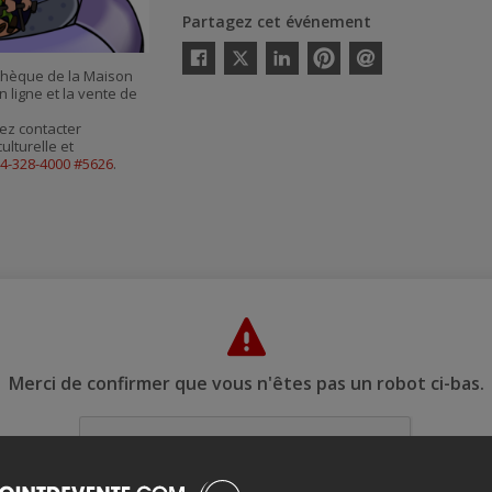
Partagez cet événement
Twitter
othèque de la Maison
Facebook
Linkedin
Pinterest
Envoyer
 ligne et la vente de
par
courriel
ez contacter
ulturelle et
14-328-4000 #5626
.
Merci de confirmer que vous n'êtes pas un robot ci-bas.