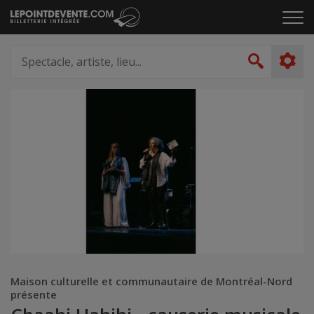
Passer
Cliq
au
pou
contenu
ouvr
Spectacle,
le
artiste,
Recher
men
lieu...
Maison culturelle et communautaire de Montréal-Nord
présente