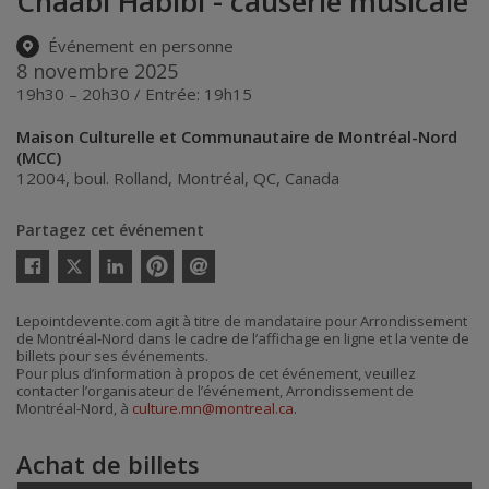
Chaabi Habibi - causerie musicale
Événement en personne
8 novembre 2025
19h30 – 20h30 / Entrée: 19h15
Maison Culturelle et Communautaire de Montréal-Nord
(MCC)
12004, boul. Rolland
,
Montréal
,
QC
,
Canada
Partagez cet événement
Twitter
Facebook
Linkedin
Pinterest
Envoyer
par
courriel
Lepointdevente.com agit à titre de mandataire pour Arrondissement
de Montréal-Nord dans le cadre de l’affichage en ligne et la vente de
billets pour ses événements.
Pour plus d’information à propos de cet événement, veuillez
contacter l’organisateur de l’événement, Arrondissement de
Montréal-Nord, à
culture.mn@montreal.ca
.
Achat de billets