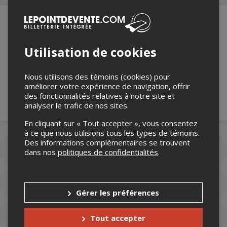
Merci de confirmer que vous n'êtes pas un
Utilisation de cookies
robot ci-bas.
Nous utilisons des témoins (cookies) pour
améliorer votre expérience de navigation, offrir
des fonctionnalités relatives à notre site et
analyser le trafic de nos sites.
En cliquant sur « Tout accepter », vous consentez
à ce que nous utilisions tous les types de témoins.
Des informations complémentaires se trouvent
Détails de l'événement
dans nos
politiques de confidentialités
.
Accès au site de l'événement
Gérer les préférences
Informations relatives au stationnement
Tout accepter