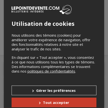
Merci de confirmer que vous n'êtes pas un
Utilisation de cookies
robot ci-bas.
Nous utilisons des témoins (cookies) pour
améliorer votre expérience de navigation, offrir
des fonctionnalités relatives à notre site et
analyser le trafic de nos sites.
En cliquant sur « Tout accepter », vous consentez
à ce que nous utilisions tous les types de témoins.
Des informations complémentaires se trouvent
Détails de l'événement
dans nos
politiques de confidentialités
.
Accès au site de l'événement
Gérer les préférences
Informations relatives au stationnement
Tout accepter