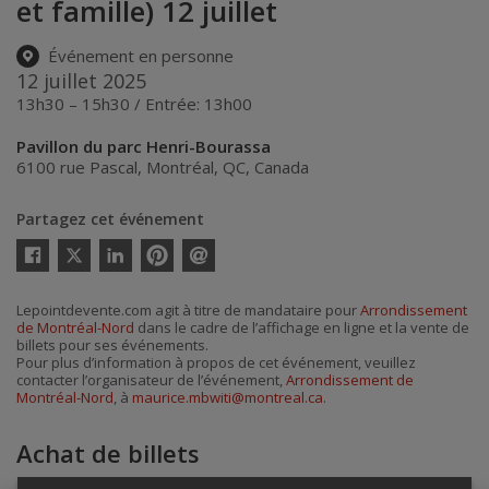
et famille) 12 juillet
Événement en personne
12 juillet 2025
13h30 – 15h30 / Entrée: 13h00
Pavillon du parc Henri-Bourassa
6100 rue Pascal
,
Montréal
,
QC
,
Canada
Partagez cet événement
Twitter
Facebook
Linkedin
Pinterest
Envoyer
par
courriel
Lepointdevente.com agit à titre de mandataire pour
Arrondissement
de Montréal-Nord
dans le cadre de l’affichage en ligne et la vente de
billets pour ses événements.
Pour plus d’information à propos de cet événement, veuillez
contacter l’organisateur de l’événement,
Arrondissement de
Montréal-Nord
, à
maurice.mbwiti@montreal.ca
.
Achat de billets