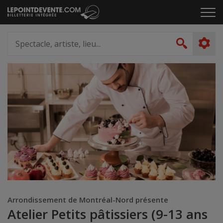
Passer
Cliq
au
pou
contenu
ouvr
Spectacle,
le
artiste,
Recher
men
lieu...
Arrondissement de Montréal-Nord présente
Atelier Petits pâtissiers (9-13 ans