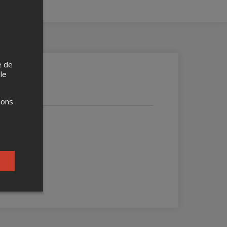
e de
 le
ions