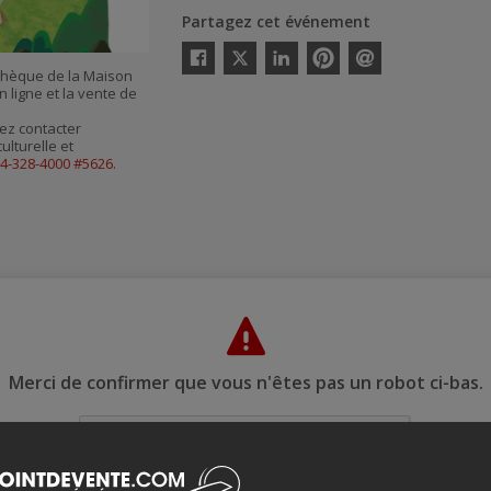
Partagez cet événement
Twitter
othèque de la Maison
Facebook
Linkedin
Pinterest
Envoyer
 ligne et la vente de
par
courriel
ez contacter
ulturelle et
14-328-4000 #5626
.
Merci de confirmer que vous n'êtes pas un robot ci-bas.