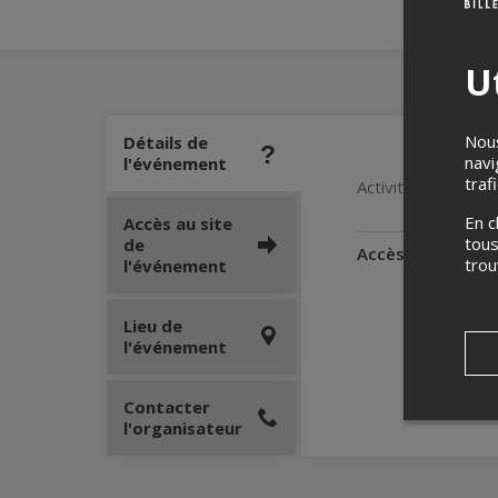
Ut
Nous
Détails de
navi
l'événement
traf
Activités ludiques 
En c
Accès au site
tous
de
Accès pour perso
tro
l'événement
Lieu de
l'événement
Contacter
l'organisateur