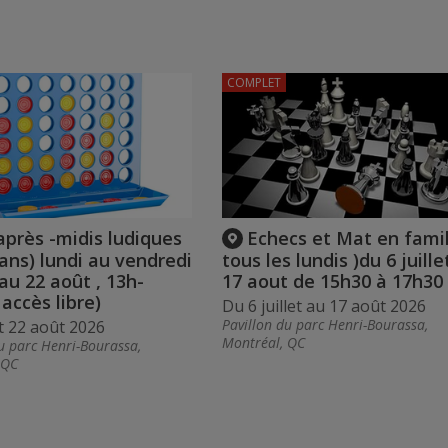
COMPLET
après -midis ludiques
Echecs et Mat en famil
 ans) lundi au vendredi
tous les lundis )du 6 juille
 au 22 août , 13h-
17 aout de 15h30 à 17h30
 accès libre)
Du 6 juillet au 17 août 2026
Pavillon du parc Henri-Bourassa,
et 22 août 2026
Montréal, QC
u parc Henri-Bourassa,
 QC