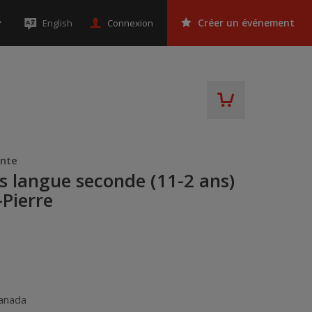
Connexion
English
Créer un événement
ente
is langue seconde (11-2 ans)
-Pierre
anada