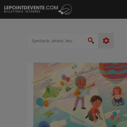
Passer
au
contenu
Spectacle,
artiste,
Rechercher
lieu...