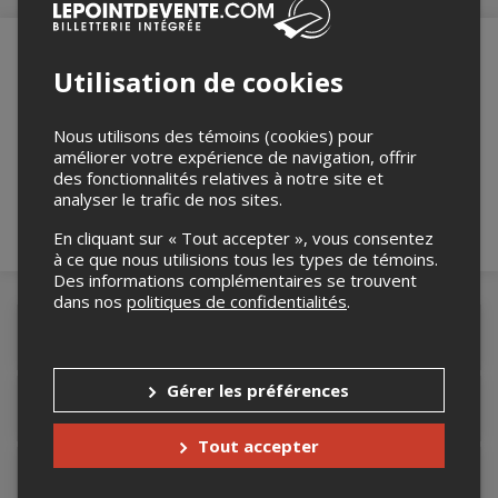
Utilisation de cookies
Merci de confirmer que vous n'êtes pas un
robot ci-bas.
Nous utilisons des témoins (cookies) pour
améliorer votre expérience de navigation, offrir
des fonctionnalités relatives à notre site et
analyser le trafic de nos sites.
En cliquant sur « Tout accepter », vous consentez
à ce que nous utilisions tous les types de témoins.
Des informations complémentaires se trouvent
dans nos
politiques de confidentialités
.
Détails de l'événement
Gérer les préférences
Accès au site de l'événement
Tout accepter
Lieu de l'événement