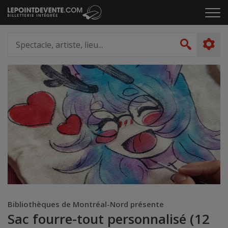
Passer
Cliq
au
pou
contenu
ouvr
Spectacle,
le
artiste,
Recher
men
lieu...
Bibliothèques de Montréal-Nord présente
Sac fourre-tout personnalisé (12