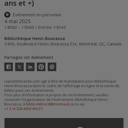
ans et +)
Événement en personne
4 mai 2025
14h00 – 15h00 / Entrée: 13h45
Bibliothèque Henri-Bourassa
5400, boulevard Henri-Bourassa Est
,
Montréal
,
QC
,
Canada
Partagez cet événement
Twitter
Facebook
Linkedin
Pinterest
Envoyer
par
courriel
Lepointdevente.com agit à titre de mandataire pour Bibliothèque
Henri-Bourassa dans le cadre de l’affichage en ligne et la vente de
billets pour ses événements.
Pour plus d’information à propos de cet événement, veuillez
contacter l’organisateur de l’événement, Bibliothèque Henri-
Bourassa, à
biblio.mtlnord@montreal.ca
ou au
+1 514-328-4000 #4127
.
Achat de billets