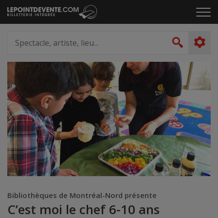
Passer
Cliq
au
pou
contenu
ouvr
Spectacle,
le
artiste,
Recher
men
lieu...
Bibliothèques de Montréal-Nord présente
C’est moi le chef 6-10 ans