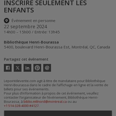
INSCRIRE SEULEMENT LES
ENFANTS
Événement en personne
22 septembre 2024
14h00 – 15h00 / Entrée: 13h45
Bibliothèque Henri-Bourassa
5400, boulevard Henri-Bourassa Est
,
Montréal
,
QC
,
Canada
Partagez cet événement
Twitter
Facebook
Linkedin
Pinterest
Envoyer
par
courriel
Lepointdevente.com agit à titre de mandataire pour Bibliothèque
Henri-Bourassa dans le cadre de l’affichage en ligne et la vente de
billets pour ses événements.
Pour plus d’information à propos de cet événement, veuillez
contacter l’organisateur de l’événement, Bibliothèque Henri-
Bourassa, à
biblio.mtlnord@montreal.ca
ou au
+1 514-328-4000 #4127
.