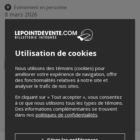
Événement en personne
8 mars 2026
14h00 – 15h30 / Entrée: 13h45
Salle polyvalente
8105, rue Hochelaga
,
Montréal
,
QC
,
Canada
Utilisation de cookies
Partagez cet événement
Twitter
Nous utilisons des témoins (cookies) pour
Facebook
Linkedin
Pinterest
Envoyer
améliorer votre expérience de navigation, offrir
par
courriel
des fonctionnalités relatives à notre site et
Lepointdevente.com agit à titre de mandataire pour
VDM - Arr. MHM -
Maison culture Mercier
dans le cadre de l’affichage en ligne et la
analyser le trafic de nos sites.
vente de billets pour ses événements.
Pour plus d’information à propos de cet événement, veuillez
En cliquant sur « Tout accepter », vous consentez
contacter l’organisateur de l’événement,
VDM - Arr. MHM - Maison
à ce que nous utilisions tous les types de témoins.
culture Mercier
, à
maison_me@montreal.ca
.
Des informations complémentaires se trouvent
dans nos
politiques de confidentialités
.
Achat de billets
Gérer les préférences