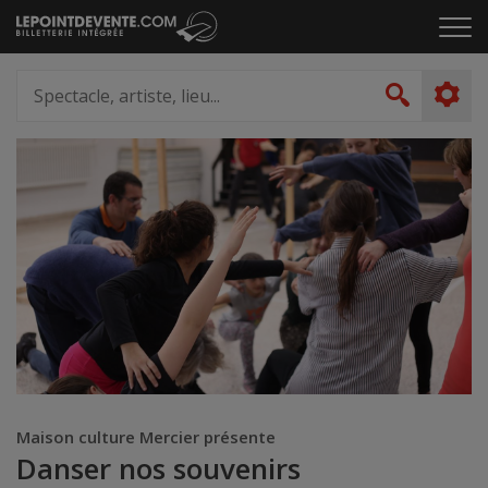
Passer
Cliq
au
pou
contenu
ouvr
Spectacle,
le
artiste,
Recher
men
lieu...
Maison culture Mercier présente
Danser nos souvenirs