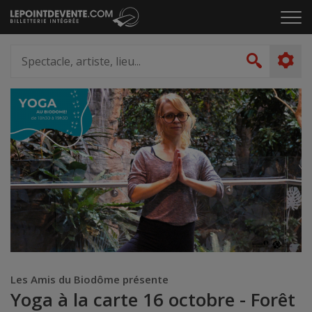
Passer
Cliq
au
pou
contenu
ouvr
Spectacle,
le
artiste,
Recher
men
lieu...
Les Amis du Biodôme présente
Yoga à la carte 16 octobre - Forêt