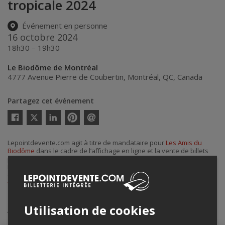
tropicale 2024
Événement en personne
16 octobre 2024
18h30 – 19h30
Le Biodôme de Montréal
4777 Avenue Pierre de Coubertin
,
Montréal
,
QC
,
Canada
Partagez cet événement
Twitter
Facebook
Linkedin
Pinterest
Envoyer
par
courriel
Lepointdevente.com agit à titre de mandataire pour
Les Amis du
Biodôme
dans le cadre de l’affichage en ligne et la vente de billets
pour ses événements.
Pour plus d’information à propos de cet événement, veuillez
contacter l’organisateur de l’événement,
Les Amis du Biodôme
, à
virginie.langlois.ext@montreal.ca
.
Achat de billets
Utilisation de cookies