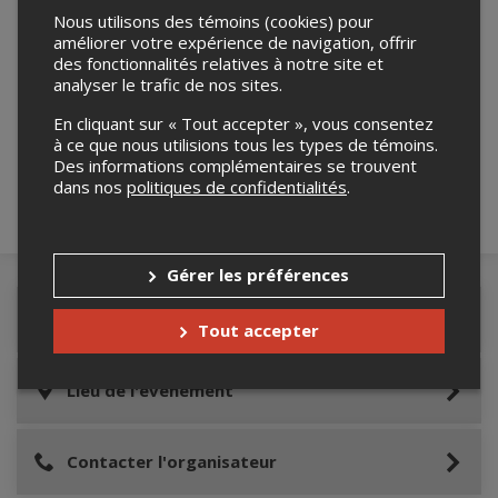
Nous utilisons des témoins (cookies) pour
améliorer votre expérience de navigation, offrir
des fonctionnalités relatives à notre site et
analyser le trafic de nos sites.
Merci de confirmer que vous n'êtes pas un
robot ci-bas.
En cliquant sur « Tout accepter », vous consentez
à ce que nous utilisions tous les types de témoins.
Des informations complémentaires se trouvent
dans nos
politiques de confidentialités
.
Gérer les préférences
Détails de l'événement
Tout accepter
Lieu de l'événement
Contacter l'organisateur