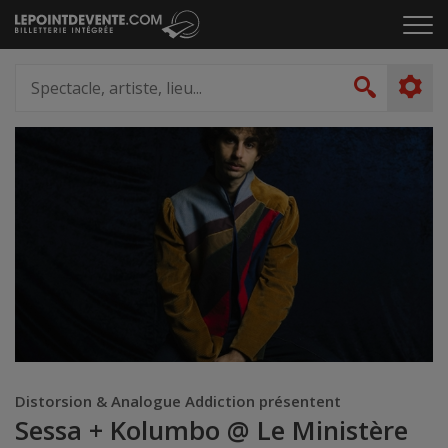
Passer
Cliq
au
pou
contenu
ouvr
Spectacle,
le
artiste,
Recher
men
lieu...
Distorsion & Analogue Addiction présentent
Sessa + Kolumbo @ Le Ministère