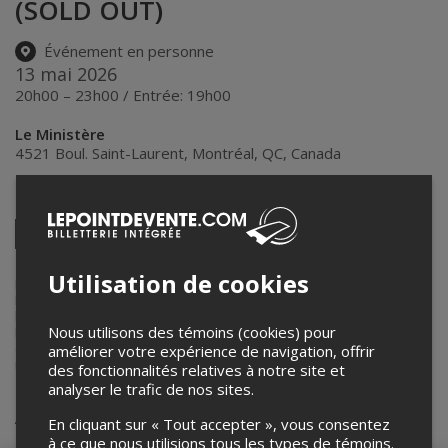
(SOLD OUT)
Événement en personne
13 mai 2026
20h00 – 23h00 / Entrée: 19h00
Le Ministère
4521 Boul. Saint-Laurent
,
Montréal
,
QC
,
Canada
Partagez cet événement
Twitter
Facebook
Linkedin
Pinterest
Envoyer
par
Utilisation de cookies
courriel
Lepointdevente.com agit à titre de mandataire pour
Productions
Mothland Inc.
dans le cadre de l’affichage en ligne et la vente de
billets pour ses événements.
Nous utilisons des témoins (cookies) pour
Pour plus d’information à propos de cet événement, veuillez
contacter l’organisateur de l’événement,
Productions Mothland Inc.
, à
améliorer votre expérience de navigation, offrir
marilyne@mothland.com
.
des fonctionnalités relatives à notre site et
analyser le trafic de nos sites.
Achat de billets
En cliquant sur « Tout accepter », vous consentez
à ce que nous utilisions tous les types de témoins.