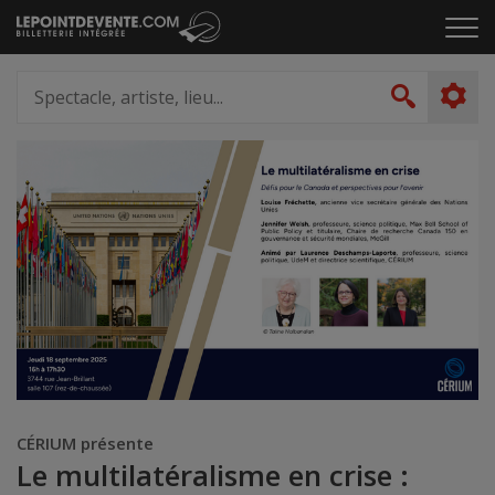
Passer
Cliq
au
pou
contenu
ouvr
Spectacle,
le
artiste,
Recher
men
lieu...
CÉRIUM présente
Le multilatéralisme en crise :