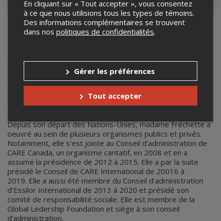
En cliquant sur « Tout accepter », vous consentez
à ce que nous utilisions tous les types de témoins.
Des informations complémentaires se trouvent
dans nos
politiques de confidentialités
.
Louise Fréchette
Louise Fréchette a occupé le poste de Vice- Secrétaire
générale des Nations-Unies de 1998 à 2006. Avant de
prendre ses fonctions à l’ONU, elle avait œuvré à la fonction
Gérer les préférences
publique du Canada notamment comme ambassadeur en
Argentine et en Uruguay (1985-1988), ambassadeur et
Tout accepter
représentante permanente auprès des Nations Unies à
New York (1992-1994), sous-ministre associée aux Finances
(1995) et sous-ministre à la Défense nationale (1995-1998).
Depuis son départ des Nations-Unies, madame Fréchette a
oeuvré au sein de plusieurs organismes publics et privés.
Notamment, elle s’est jointe au Conseil d’administration de
CARE Canada, un organisme caritatif, en 2008 et en a
assumé la présidence de 2012 à 2015. Elle a par la suite
présidé le Conseil de CARE International de 20016 à
2019. Elle a aussi été membre du Conseil d’administration
d’Essilor International de 2013 à 2020 et présidé son
comité de responsabilité sociale. Elle est membre de la
Global Ledership Foundation et siège à son conseil
d’administration.