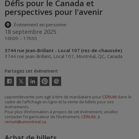
Défis pour le Canada et
perspectives pour l'avenir
Événement en personne
18 septembre 2025
16h00 – 17h30
3744 rue Jean-Brillant - Local 107 (rez-de-chaussée)
3744 rue Jean-Brillant, Local 107
,
Montréal
,
QC
,
Canada
Partagez cet événement
Twitter
Facebook
Linkedin
Pinterest
Envoyer
par
courriel
Lepointdevente.com agit à titre de mandataire pour
CÉRIUM
dans le
cadre de l’affichage en ligne et la vente de billets pour ses
événements.
Pour plus d’information à propos de cet événement, veuillez
contacter l’organisateur de l’événement,
CÉRIUM
, à
cerium@umontreal.ca
.
Achat de billets