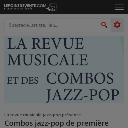
Passer
Cliq
au
pou
contenu
ouvr
Spectacle,
le
artiste,
Recher
men
lieu...
La revue musicale jazz-pop présente
Combos jazz-pop de première