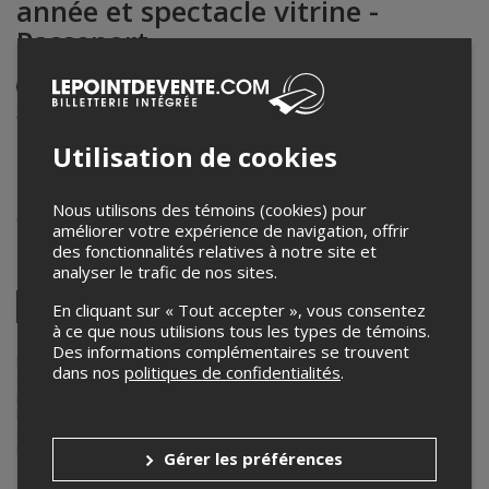
année et spectacle vitrine -
Passeport
Événement en personne
3 décembre 2025
19h30 – 21h00 / Entrée: 19h00
Utilisation de cookies
Théâtre de la Cité Universitaire - Université Laval
2325 rue de la Terrasse, Pavillon Palasis Prince
,
Québec
,
Nous utilisons des témoins (cookies) pour
QC
,
Canada
améliorer votre expérience de navigation, offrir
des fonctionnalités relatives à notre site et
Partagez cet événement
analyser le trafic de nos sites.
Twitter
En cliquant sur « Tout accepter », vous consentez
à ce que nous utilisions tous les types de témoins.
Facebook
Linkedin
Pinterest
Envoyer
par
Des informations complémentaires se trouvent
courriel
Lepointdevente.com agit à titre de mandataire pour
Cégep de
dans nos
politiques de confidentialités
.
Sainte-Foy
dans le cadre de l’affichage en ligne et la vente de billets
pour ses événements.
Pour plus d’information à propos de cet événement, veuillez
contacter l’organisateur de l’événement,
Cégep de Sainte-Foy
, à
musique@csfoy.ca
.
Gérer les préférences