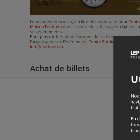
Lepointdevente.com agit à titre de mandataire pour
Centre
Maison Fairbairn
dans le cadre de l’affichage en ligne et l
ses événements.
Pour plus d’information à propos de cet événement, veuill
l’organisateur de l’événement,
Centre Patrimonial de la M
info@fairbairn.ca
.
Achat de billets
Ut
Nous
navi
traf
En c
tous
tro