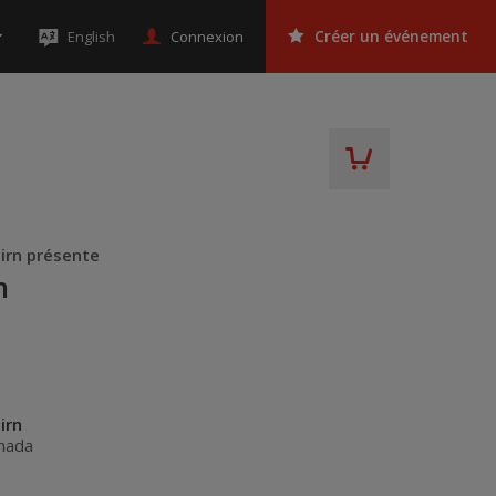
Connexion
English
Créer un événement
airn présente
n
irn
nada