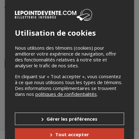
Événement en personne
25 juillet 2025
11h00 – 12h00
Utilisation de cookies
Centre patrimonial de la Maison Fairbairn
45 Wakefield Heights
,
Wakefield
,
QC
,
Canada
Nous utilisons des témoins (cookies) pour
améliorer votre expérience de navigation, offrir
Partagez cet événement
des fonctionnalités relatives à notre site et
Twitter
analyser le trafic de nos sites.
Facebook
Linkedin
Pinterest
Envoyer
par
En cliquant sur « Tout accepter », vous consentez
courriel
Lepointdevente.com agit à titre de mandataire pour
Centre
à ce que nous utilisions tous les types de témoins.
Patrimonial de la Maison Fairbairn
dans le cadre de l’affichage en
Des informations complémentaires se trouvent
ligne et la vente de billets pour ses événements.
dans nos
politiques de confidentialités
.
Pour plus d’information à propos de cet événement, veuillez
contacter l’organisateur de l’événement,
Centre Patrimonial de la
Maison Fairbairn
, à
info@fairbairn.ca
.
Achat de billets
Gérer les préférences
Tout accepter