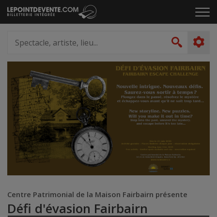
Passer
Cliq
au
pou
contenu
ouvr
Spectacle,
le
artiste,
Recher
men
lieu...
Centre Patrimonial de la Maison Fairbairn présente
Défi d'évasion Fairbairn