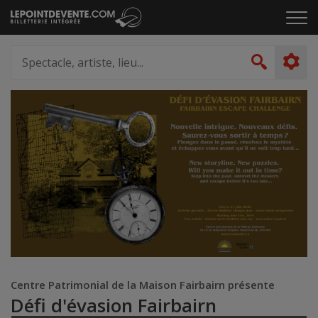
Passer
Cliq
au
pou
contenu
ouvr
Spectacle,
le
artiste,
Recher
men
lieu...
Centre Patrimonial de la Maison Fairbairn présente
Défi d'évasion Fairbairn