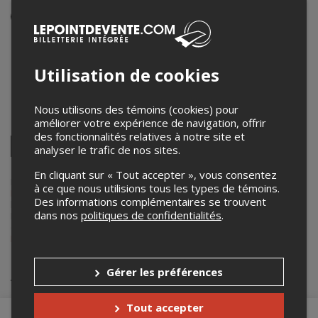
Événement en personne
22 juillet 2025
11h00 – 12h00
Utilisation de cookies
Centre patrimonial de la Maison Fairbairn
45 Wakefield Heights
,
Wakefield
,
QC
,
Canada
Nous utilisons des témoins (cookies) pour
améliorer votre expérience de navigation, offrir
Partagez cet événement
des fonctionnalités relatives à notre site et
Twitter
analyser le trafic de nos sites.
Facebook
Linkedin
Pinterest
Envoyer
par
En cliquant sur « Tout accepter », vous consentez
courriel
Lepointdevente.com agit à titre de mandataire pour
Centre
à ce que nous utilisions tous les types de témoins.
Patrimonial de la Maison Fairbairn
dans le cadre de l’affichage en
Des informations complémentaires se trouvent
ligne et la vente de billets pour ses événements.
dans nos
politiques de confidentialités
.
Pour plus d’information à propos de cet événement, veuillez
contacter l’organisateur de l’événement,
Centre Patrimonial de la
Maison Fairbairn
, à
info@fairbairn.ca
.
Achat de billets
Gérer les préférences
Tout accepter