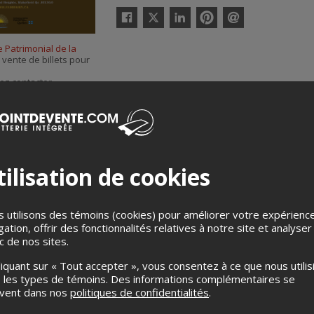
Twitter
Facebook
Linkedin
Pinterest
Envoyer
par
 Patrimonial de la
courriel
a vente de billets pour
ez contacter
aison Fairbairn
, à
ilisation de cookies
 utilisons des témoins (cookies) pour améliorer votre expérienc
gation, offrir des fonctionnalités relatives à notre site et analyser
ic de nos sites.
Merci de confirmer que vous n'êtes pas un robot ci-bas.
liquant sur « Tout accepter », vous consentez à ce que nous utilis
 les types de témoins. Des informations complémentaires se
uvent dans nos
politiques de confidentialités
.