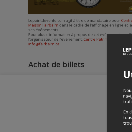
Lepointdevente.com agit à titre de mandataire pour
Centre
Maison Fairbairn
dans le cadre de l’affichage en ligne et l
ses événements.
Pour plus d’information à propos de cet événement, veuill
l’organisateur de l’événement,
Centre Patrimonial de la M
info@fairbairn.ca
.
Achat de billets
Ut
Nous
navi
traf
En c
tous
tro