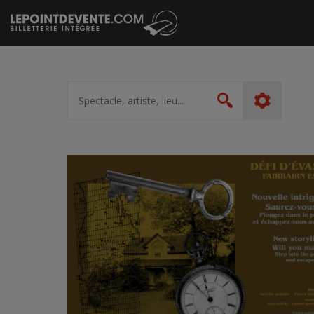
Passer
au
contenu
Spectacle,
artiste,
Rechercher
lieu...