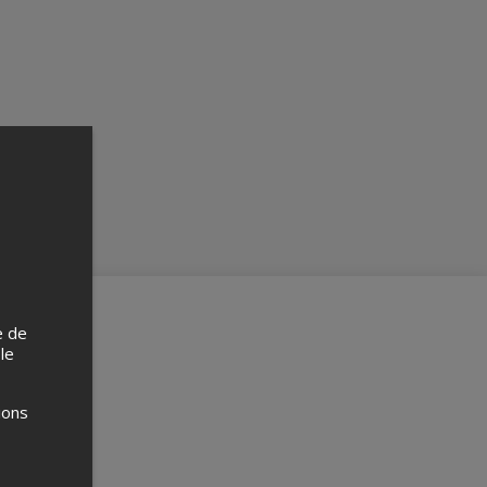
e de
 le
ions