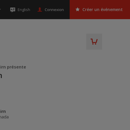
Connexion
English
Créer un événement
airn présente
n
irn
nada