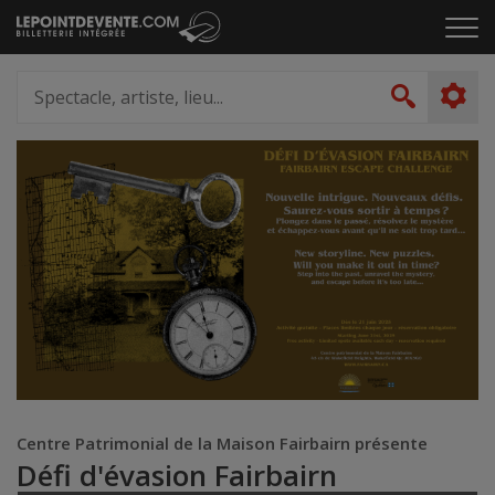
Passer
Cliq
au
pou
contenu
ouvr
Spectacle,
le
artiste,
Recher
men
lieu...
Centre Patrimonial de la Maison Fairbairn présente
Défi d'évasion Fairbairn