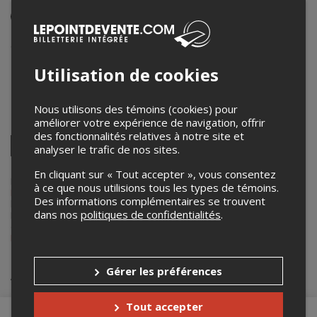
Événement en personne
10 juillet 2025
9h30 – 10h30
Utilisation de cookies
Centre patrimonial de la Maison Fairbairn
45 Wakefield Heights
,
Wakefield
,
QC
,
Canada
Nous utilisons des témoins (cookies) pour
améliorer votre expérience de navigation, offrir
Partagez cet événement
des fonctionnalités relatives à notre site et
Twitter
analyser le trafic de nos sites.
Facebook
Linkedin
Pinterest
Envoyer
par
En cliquant sur « Tout accepter », vous consentez
courriel
Lepointdevente.com agit à titre de mandataire pour
Centre
à ce que nous utilisions tous les types de témoins.
Patrimonial de la Maison Fairbairn
dans le cadre de l’affichage en
Des informations complémentaires se trouvent
ligne et la vente de billets pour ses événements.
dans nos
politiques de confidentialités
.
Pour plus d’information à propos de cet événement, veuillez
contacter l’organisateur de l’événement,
Centre Patrimonial de la
Maison Fairbairn
, à
info@fairbairn.ca
.
Achat de billets
Gérer les préférences
Tout accepter