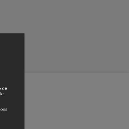
e de
 le
ions