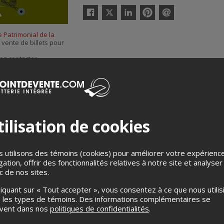
Twitter
Facebook
Linkedin
Pinterest
Envoyer
par
 Patrimonial de la
courriel
a vente de billets pour
ez contacter
aison Fairbairn
, à
ilisation de cookies
 utilisons des témoins (cookies) pour améliorer votre expérienc
gation, offrir des fonctionnalités relatives à notre site et analyser
ic de nos sites.
Merci de confirmer que vous n'êtes pas un robot ci-bas.
liquant sur « Tout accepter », vous consentez à ce que nous utilis
 les types de témoins. Des informations complémentaires se
uvent dans nos
politiques de confidentialités
.