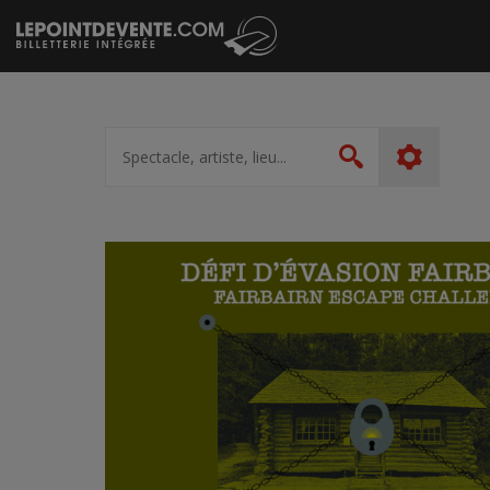
Passer
au
contenu
Spectacle,
artiste,
Rechercher
lieu...