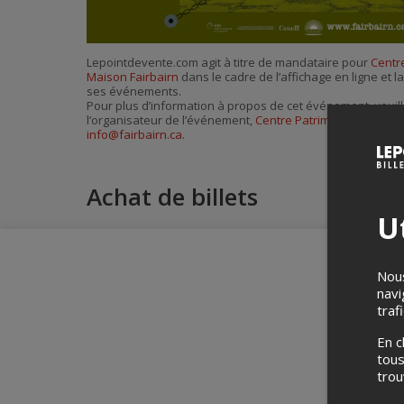
Lepointdevente.com agit à titre de mandataire pour
Centre
Maison Fairbairn
dans le cadre de l’affichage en ligne et l
ses événements.
Pour plus d’information à propos de cet événement, veuill
l’organisateur de l’événement,
Centre Patrimonial de la M
info@fairbairn.ca
.
Achat de billets
Ut
Nous
navi
traf
En c
tous
tro