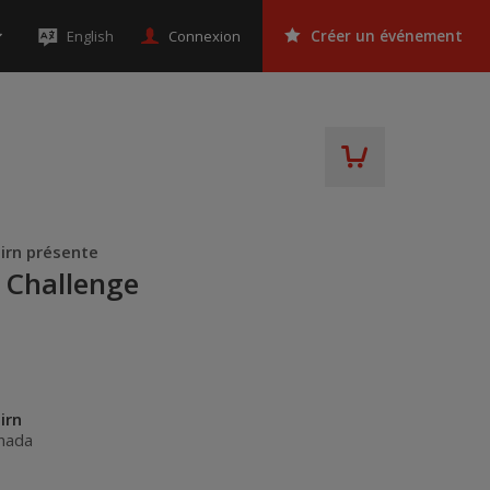
Connexion
English
Créer un événement
airn présente
 Challenge
irn
nada