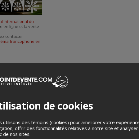
al international du
e en ligne et la vente
ez contacter
cinéma francophone en
ilisation de cookies
Merci de confirmer que vous n'êtes pas un robot ci-bas.
 utilisons des témoins (cookies) pour améliorer votre expérienc
gation, offrir des fonctionnalités relatives à notre site et analyser
ic de nos sites.