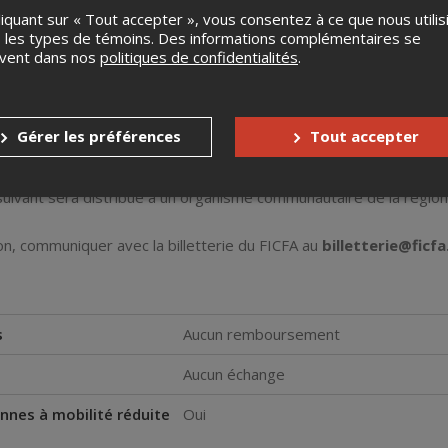
liquant sur « Tout accepter », vous consentez à ce que nous utilis
 les types de témoins. Des informations complémentaires se
uvent dans nos
politiques de confidentialités
.
Gérer les préférences
Tout accepter
e édition du
Festival international du cinéma francophone en
 suivant sera distribué à un organisme communautaire de la régi
n, communiquer avec la billetterie du FICFA au
billetterie@ficf
s
Aucun remboursement
Aucun échange
nnes à mobilité réduite
Oui