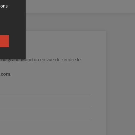
ions
 Acadie
!
on du grand Moncton en vue de rendre le
a.com
.