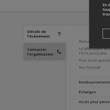
En c
tous
tro
Détails de
l'événement
Bienvenue à la 38
Le billet payer au
Contacter
FICFA accessible.
l'organisateur
Pour toute questio
Bon Festival!
Remboursement
Échanges
Accès pour perso