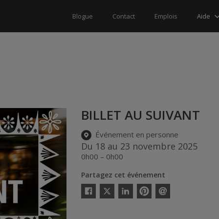
Aide
Blogue
Contact
Emplois
BILLET AU SUIVANT
Événement en personne
Du 18 au 23 novembre 2025
0h00 – 0h00
Partagez cet événement
Twitter
Facebook
Linkedin
Pinterest
Envoyer
par
courriel