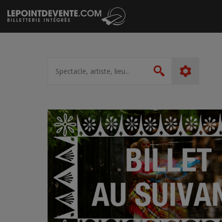
Passer
au
contenu
Spectacle,
artiste,
Rechercher
lieu...