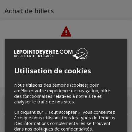
Achat de billets
Merci de confirmer que vous n'êtes pas un
robot ci-bas.
Utilisation de cookies
Nous utilisons des témoins (cookies) pour
améliorer votre expérience de navigation, offrir
des fonctionnalités relatives à notre site et
analyser le trafic de nos sites.
Détails de l'événement
En cliquant sur « Tout accepter », vous consentez
à ce que nous utilisions tous les types de témoins.
Des informations complémentaires se trouvent
Contacter l'organisateur
dans nos
politiques de confidentialités
.