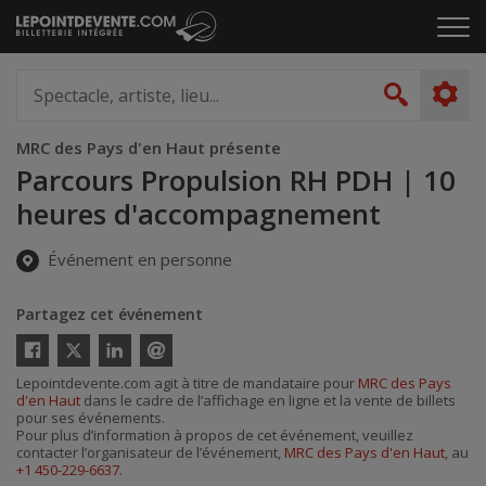
Passer
Cliq
au
pou
contenu
ouvr
Spectacle,
le
artiste,
Recher
men
lieu...
MRC des Pays d'en Haut présente
Parcours Propulsion RH PDH | 10
heures d'accompagnement
Événement en personne
Partagez cet événement
Twitter
Facebook
Linkedin
Envoyer
Lepointdevente.com agit à titre de mandataire pour
MRC des Pays
par
d'en Haut
dans le cadre de l’affichage en ligne et la vente de billets
courriel
pour ses événements.
Pour plus d’information à propos de cet événement, veuillez
contacter l’organisateur de l’événement,
MRC des Pays d'en Haut
, au
+1 450-229-6637
.