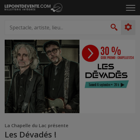
Passer
Cliq
au
pou
contenu
ouvr
Spectacle,
le
artiste,
Recher
men
lieu...
La Chapelle du Lac présente
Les Dévadés !