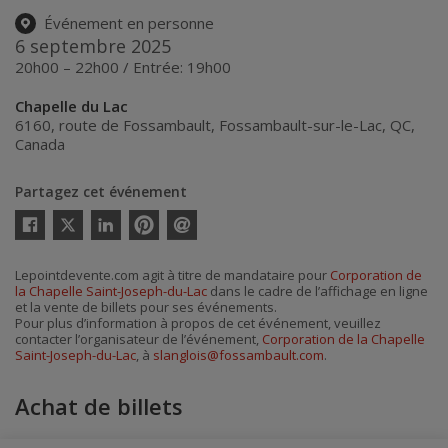
Événement en personne
6 septembre 2025
20h00 – 22h00 / Entrée: 19h00
Chapelle du Lac
6160, route de Fossambault
,
Fossambault-sur-le-Lac
,
QC
,
Canada
Partagez cet événement
Twitter
Facebook
Linkedin
Pinterest
Envoyer
par
courriel
Lepointdevente.com agit à titre de mandataire pour
Corporation de
la Chapelle Saint-Joseph-du-Lac
dans le cadre de l’affichage en ligne
et la vente de billets pour ses événements.
Pour plus d’information à propos de cet événement, veuillez
contacter l’organisateur de l’événement,
Corporation de la Chapelle
Saint-Joseph-du-Lac
, à
slanglois@fossambault.com
.
Achat de billets