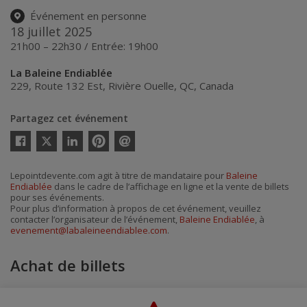
Événement en personne
18 juillet 2025
21h00 – 22h30 / Entrée: 19h00
La Baleine Endiablée
229, Route 132 Est
,
Rivière Ouelle
,
QC
,
Canada
Partagez cet événement
Twitter
Facebook
Linkedin
Pinterest
Envoyer
par
courriel
Lepointdevente.com agit à titre de mandataire pour
Baleine
Endiablée
dans le cadre de l’affichage en ligne et la vente de billets
pour ses événements.
Pour plus d’information à propos de cet événement, veuillez
contacter l’organisateur de l’événement,
Baleine Endiablée
, à
evenement@labaleineendiablee.com
.
Achat de billets