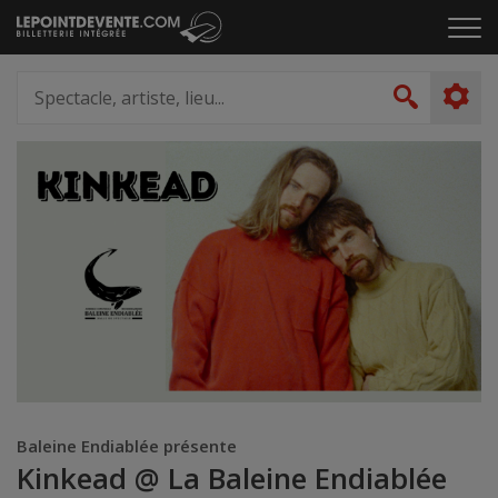
Passer
Cliq
au
pou
contenu
ouvr
Spectacle,
le
artiste,
Recher
men
lieu...
Baleine Endiablée présente
Kinkead @ La Baleine Endiablée