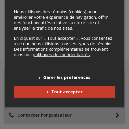
Nous utilisons des témoins (cookies) pour
améliorer votre expérience de navigation, offrir
Merci de confirmer que vous n'êtes pas un
des fonctionnalités relatives à notre site et
robot ci-bas.
analyser le trafic de nos sites.
En cliquant sur « Tout accepter », vous consentez
à ce que nous utilisions tous les types de témoins.
Des informations complémentaires se trouvent
dans nos
politiques de confidentialités
.
Gérer les préférences
Détails de l'événement
Tout accepter
Lieu de l'événement
Contacter l'organisateur