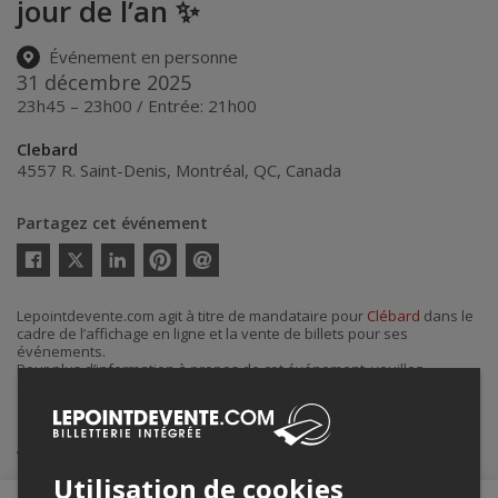
jour de l’an ✨
Événement en personne
31 décembre 2025
23h45 – 23h00 / Entrée: 21h00
Clebard
4557 R. Saint-Denis
,
Montréal
,
QC
,
Canada
Partagez cet événement
Twitter
Facebook
Linkedin
Pinterest
Envoyer
par
courriel
Lepointdevente.com agit à titre de mandataire pour
Clébard
dans le
cadre de l’affichage en ligne et la vente de billets pour ses
événements.
Pour plus d’information à propos de cet événement, veuillez
contacter l’organisateur de l’événement,
Clébard
, à
info@clebard.ca
.
Achat de billets
Utilisation de cookies