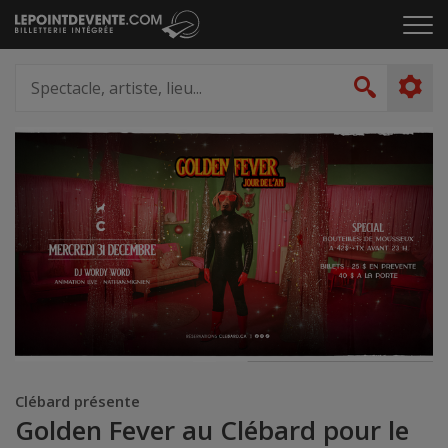
Passer
Cliq
au
pou
contenu
ouvr
Spectacle,
le
artiste,
Recher
men
lieu...
Clébard présente
Golden Fever au Clébard pour le