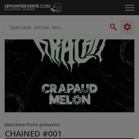
Passer
Cliq
au
pou
contenu
ouvr
Spectacle,
le
artiste,
Recher
men
lieu...
Matthew Poire présente
CHAINED #001