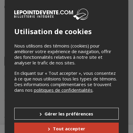
Événement en personne
4 octobre 2024
21h00 – 23h45
Utilisation de cookies
La petite grenouille sherbrooke
154 rue Wellington Sud
,
Sherbrooke
,
QC
,
Canada
Nous utilisons des témoins (cookies) pour
améliorer votre expérience de navigation, offrir
Partagez cet événement
des fonctionnalités relatives à notre site et
Twitter
analyser le trafic de nos sites.
Facebook
Linkedin
Pinterest
Envoyer
par
En cliquant sur « Tout accepter », vous consentez
courriel
Lepointdevente.com agit à titre de mandataire pour
Matthew Poire
à ce que nous utilisions tous les types de témoins.
dans le cadre de l’affichage en ligne et la vente de billets pour ses
Des informations complémentaires se trouvent
événements.
dans nos
politiques de confidentialités
.
Pour plus d’information à propos de cet événement, veuillez
contacter l’organisateur de l’événement,
Matthew Poire
, à
matthewpoire07@gmail.com
.
Achat de billets
Gérer les préférences
Tout accepter