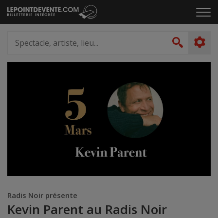
Passer
Cliq
au
pou
contenu
ouvr
Spectacle,
le
artiste,
Recher
men
lieu...
Radis Noir présente
Kevin Parent au Radis Noir