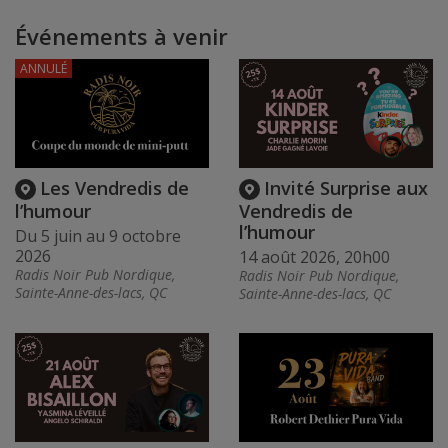
Événements à venir
ANNULÉ
Les Vendredis de
Invité Surprise aux
l’humour
Vendredis de
l’humour
Du 5 juin au 9 octobre
2026
14 août 2026, 20h00
Radis Noir Pub Nordique,
Radis Noir Pub Nordique,
Sainte-Anne-des-lacs, QC
Sainte-Anne-des-lacs, QC