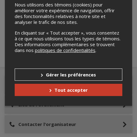
Nous utilisons des témoins (cookies) pour
améliorer votre expérience de navigation, offrir
des fonctionnalités relatives à notre site et
Merci de confirmer que vous n'êtes pas un
analyser le trafic de nos sites.
robot ci-bas.
En cliquant sur « Tout accepter », vous consentez
à ce que nous utilisions tous les types de témoins.
Des informations complémentaires se trouvent
dans nos
politiques de confidentialités
.
Gérer les préférences
Détails de l'événement
Tout accepter
Lieu de l'événement
Contacter l'organisateur