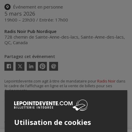
Événement en personne
5 mars 2026
19h00 – 23h30 / Entrée: 17h00
Radis Noir Pub Nordique
728 chemin de Sainte-Anne-des-lacs
,
Sainte-Anne-des-lacs
,
QC
,
Canada
Partagez cet événement
Twitter
Facebook
Linkedin
Pinterest
Envoyer
par
courriel
Lepointdevente.com agit à titre de mandataire pour
Radis Noir
dans
le cadre de l’affichage en ligne et la vente de billets pour ses
événements.
Pour plus d’information à propos de cet événement, veuillez
contacter l’organisateur de l’événement,
Radis Noir
, à
sylvain@radisnoir.ca
.
Achat de billets
Utilisation de cookies