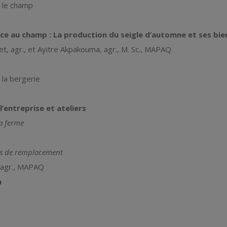
 le champ
e au champ : La production du seigle d’automne et ses bien
, agr., et Ayitre Akpakouma, agr., M. Sc., MAPAQ
 la bergerie
 l’entreprise et ateliers
la ferme
es de remplacement
 agr., MAPAQ
n