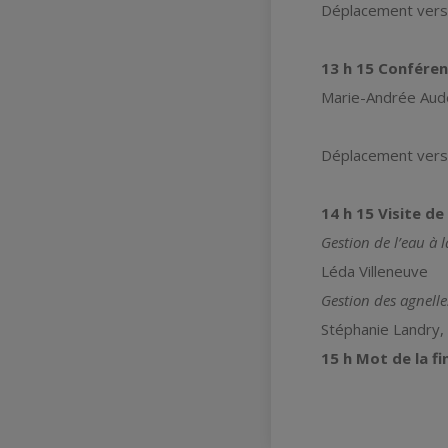
Déplacement vers
13
h
15 Conférenc
Marie-Andrée Audet
Déplacement vers
14
h
15 Visite de
Gestion de l’eau à 
Léda Villeneuve
Gestion des agnell
Stéphanie Landry,
15 h Mot de la fi