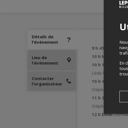
Ut
Détails de
Nous
l'événement
navi
9 h 45 Accueil
traf
10 h Mot de bie
Lieu de
En c
l'événement
10 h 15 Présenta
tous
Léda Villeneuve, c
tro
Contacter
10
h
45 Projet d
l'organisateur
Stéphane Bégin, a
11 h 30 Variatio
Stéphane Bégin, a
12 h Dîner
(formul