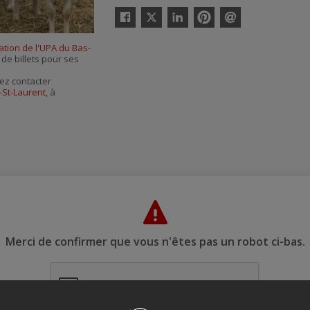
Twitter
Facebook
Linkedin
Pinterest
Envoyer
par
ation de l'UPA du Bas-
courriel
 de billets pour ses
ez contacter
-St-Laurent
, à
Merci de confirmer que vous n'êtes pas un robot ci-bas.