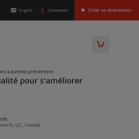
Connexion
English
Créer un événement
int-Laurent) présentent
ualité pour s'améliorer
orth
xworth
,
QC
,
Canada