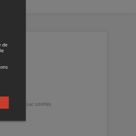
e de
 le
ions
 chez Pierre-Luc Lizotte)