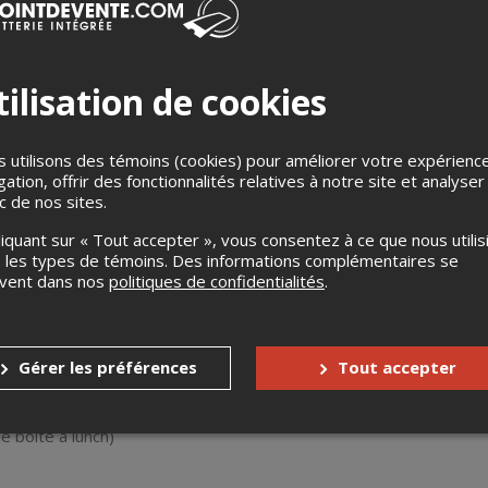
ilisation de cookies
 utilisons des témoins (cookies) pour améliorer votre expérienc
gation, offrir des fonctionnalités relatives à notre site et analyser
ic de nos sites.
nvenue
liquant sur « Tout accepter », vous consentez à ce que nous utilis
tion de la Ferme ViGo
 les types de témoins. Des informations complémentaires se
opropriétaire
uvent dans nos
politiques de confidentialités
.
’eau d’abreuvement au Bas-Saint-Laurent
gr., JMP Consultants
Gérer les préférences
Tout accepter
n de la consommation d’eau dans une entreprise ovine
(essai
gr., JMP Consultants
e boîte à lunch)