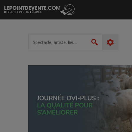
Passer
au
contenu
Spectacle,
artiste,
Rechercher
lieu...